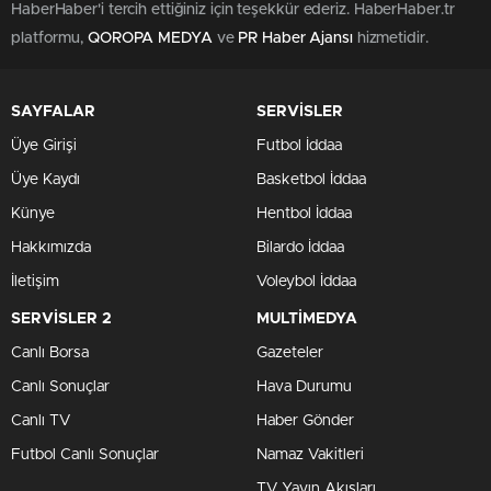
HaberHaber'i tercih ettiğiniz için teşekkür ederiz. HaberHaber.tr
platformu,
QOROPA MEDYA
ve
PR Haber Ajansı
hizmetidir.
SAYFALAR
SERVİSLER
Üye Girişi
Futbol İddaa
Üye Kaydı
Basketbol İddaa
Künye
Hentbol İddaa
Hakkımızda
Bilardo İddaa
İletişim
Voleybol İddaa
SERVİSLER 2
MULTİMEDYA
Canlı Borsa
Gazeteler
Canlı Sonuçlar
Hava Durumu
Canlı TV
Haber Gönder
Futbol Canlı Sonuçlar
Namaz Vakitleri
TV Yayın Akışları