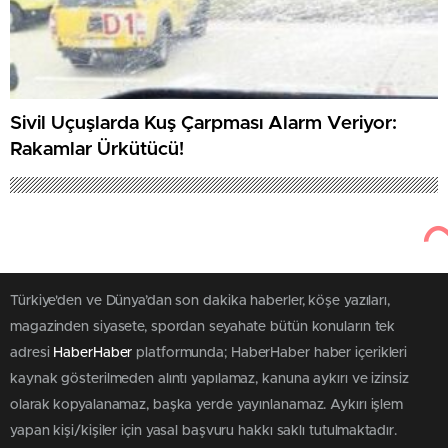
Sivil Uçuşlarda Kuş Çarpması Alarm Veriyor:
Rakamlar Ürkütücü!
Türkiye'den ve Dünya’dan son dakika haberler, köşe yazıları,
magazinden siyasete, spordan seyahate bütün konuların tek
adresi
HaberHaber
platformunda; HaberHaber haber içerikleri
kaynak gösterilmeden alıntı yapılamaz, kanuna aykırı ve izinsiz
olarak kopyalanamaz, başka yerde yayınlanamaz. Aykırı işlem
yapan kişi/kişiler için yasal başvuru hakkı saklı tutulmaktadır.