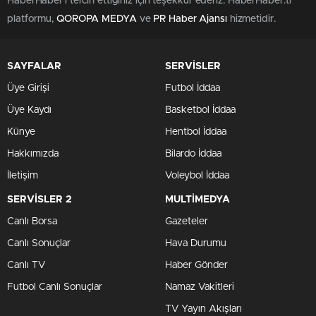
HaberHaber'i tercih ettiğiniz için teşekkür ederiz. HaberHaber.tr
platformu,
QOROPA MEDYA
ve
PR Haber Ajansı
hizmetidir.
SAYFALAR
SERVİSLER
Üye Girişi
Futbol İddaa
Üye Kaydı
Basketbol İddaa
Künye
Hentbol İddaa
Hakkımızda
Bilardo İddaa
İletişim
Voleybol İddaa
SERVİSLER 2
MULTİMEDYA
Canlı Borsa
Gazeteler
Canlı Sonuçlar
Hava Durumu
Canlı TV
Haber Gönder
Futbol Canlı Sonuçlar
Namaz Vakitleri
TV Yayın Akışları