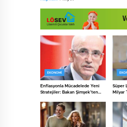
EKONOMI
EKO
Enflasyonla Mücadelede Yeni
Süper L
Stratejiler: Bakan Şimşek’ten
Milyar 
Önemli Açıklamalar
Heyeca