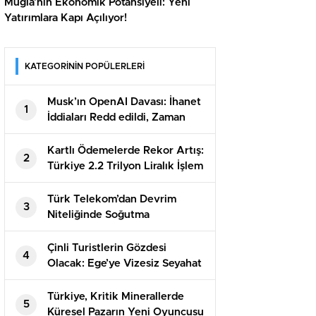
Muğla’nın Ekonomik Potansiyeli: Yeni
Yatırımlara Kapı Açılıyor!
KATEGORİNİN POPÜLERLERİ
Musk’ın OpenAI Davası: İhanet
1
İddiaları Redd edildi, Zaman
Aşımı Sonuç Getirdi
Kartlı Ödemelerde Rekor Artış:
2
Türkiye 2.2 Trilyon Liralık İşlem
Yaptı!
Türk Telekom’dan Devrim
3
Niteliğinde Soğutma
Teknolojisi: Tasarruf Rekorları
Çinli Turistlerin Gözdesi
4
Olacak: Ege’ye Vizesiz Seyahat
Fırsatı!
Türkiye, Kritik Minerallerde
5
Küresel Pazarın Yeni Oyuncusu