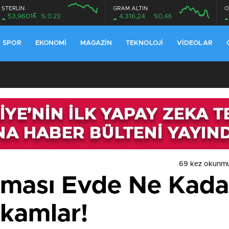
STERLİN
GRAM ALTIN
O
£
53,9601
% 0.23
4.316,24
%0,46
SPOR
EKONOMI
MAGAZIN
TEKNOLOJI
VIDEOLAR
69 kez okunmu
aması Evde Ne Kadar
akamlar!