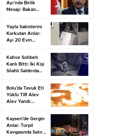
Ayı’nda Birlik
Mesajı: Bakan
Çiftçi’den Dikkat
Çeken
Yayla Sakinlerini
Açıklamalar
Korkutan Anlar:
Ayı 20 Evin
Kapısını Açıverdi!
Kahve Sohbeti
Kanlı Bitti: İki Kişi
Silahlı Saldırıda
Yaralandı
Bolu’da Tavuk Eti
Yüklü TIR Alev
Alev Yandı:
Otoyolda Uzun
Araç Kuyrukları!
Kayseri’de Gergin
Anlar: Torpil
Kavgasında Satır