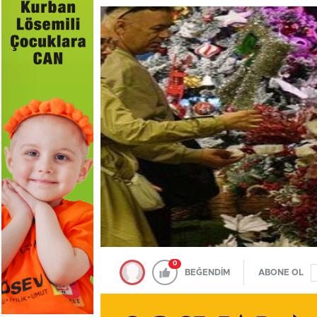
0
BEĞENDİM
ABONE OL