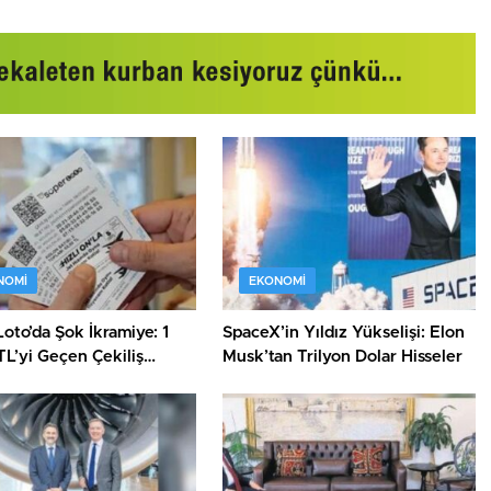
NOMI
EKONOMI
oto’da Şok İkramiye: 1
SpaceX’in Yıldız Yükselişi: Elon
TL’yi Geçen Çekiliş
Musk’tan Trilyon Dolar Hisseler
nı!