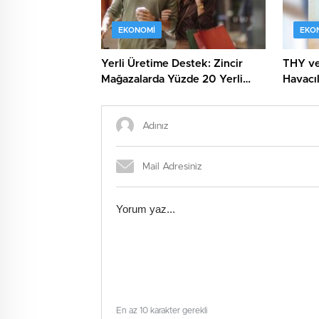
EKONOMI
EKO
Yerli Üretime Destek: Zincir
THY ve 
Mağazalarda Yüzde 20 Yerli
Havacıl
Ürün Kuralı!
Kapıda
En az 10 karakter gerekli