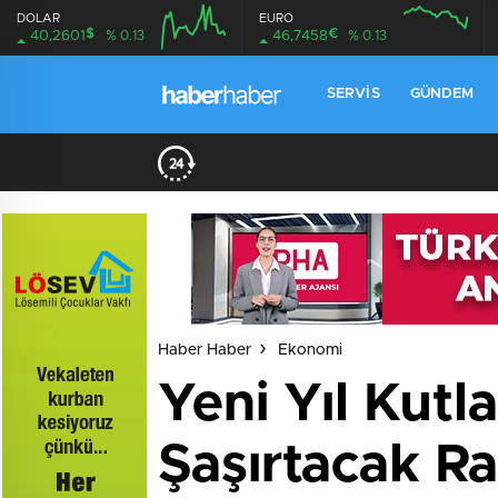
DOLAR
EURO
$
€
40,2601
% 0.13
46,7458
% 0.13
SERVIS
GÜNDEM
Haber Haber
Ekonomi
Yeni Yıl Kutl
Şaşırtacak R