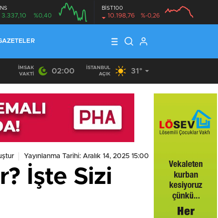
NS
BİST100
3.337,10
%0,40
10.198,76
%-0,26
GAZETELER
İMSAK
İSTANBUL
02:00
31°
VAKTI
AÇIK
ştur
Yayınlanma Tarihi: Aralık 14, 2025 15:00
? İşte Sizi