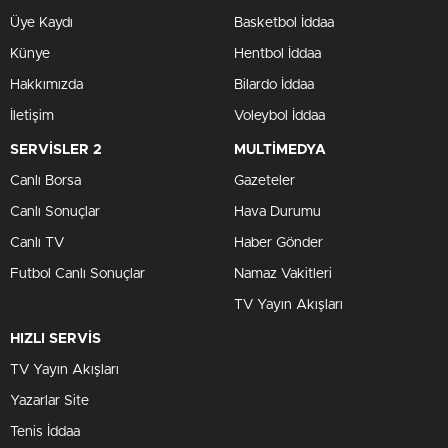
0
0
Yılbaşı dönemi, e-ticaret dünyasında adeta bir altın
madeni! Elektronik Ticaret İşletmecileri Derneği (ETİD)
Başkanı Hakan Çevikoğlu, bu yıl yılbaşı alışverişinin
Türkiye’de e-ticaret hacmini oldukça artıracağını açıkladı.
Özellikle hediyelik ve kişiselleştirilmiş ürünler ile yılbaşı
sepetlerine olan talep, alışveriş sezonuna damga vuracak.
Yılbaşı Alışverişinde En Çok Tercih
Edilen Ürünler
Kasım ve aralık ayları, Türkiye’deki e-ticaretin en hareketli