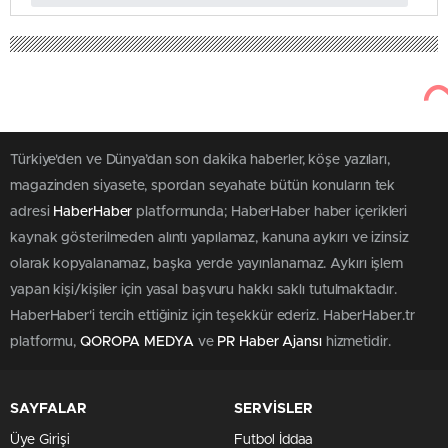
46
Aralık 2, 2025
Haber Haber
Ekonomi
Yılbaşı Alışverişinde E-Ticaret
Patlaması: 1 Trilyon Lira Elde
Edilecek!