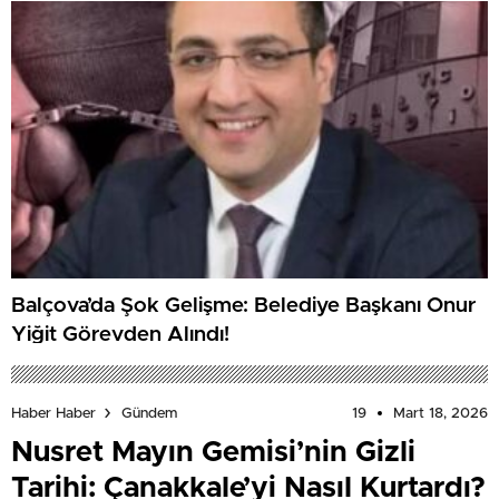
Balçova’da Şok Gelişme: Belediye Başkanı Onur
Yiğit Görevden Alındı!
19
Mart 18, 2026
Haber Haber
Gündem
Nusret Mayın Gemisi’nin Gizli
Tarihi: Çanakkale’yi Nasıl Kurtardı?