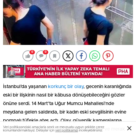
0
0
İstanbul’da yaşanan
korkunç bir olay
, gecenin karanlığında
eski bir ilişkinin nasıl bir kâbusa dönüşebileceğini gözler
önüne serdi. 14 Mart’ta Uğur Mumcu Mahallesi’nde
meydana gelen saldırıda, bir kadın eski sevgilisinin evine
pompalı tüfekle ateş açtı. Olay, güvenlik kameralarına
Veri politikasındaki amaçlarla sınırlı ve mevzuata uygun şekilde çerez
yansıyan görüntülerle birlikte derin bir üzüntü ve merak
konumlandırmaktayız. Detaylar için
veri politikamızı
inceleyebilirsiniz.