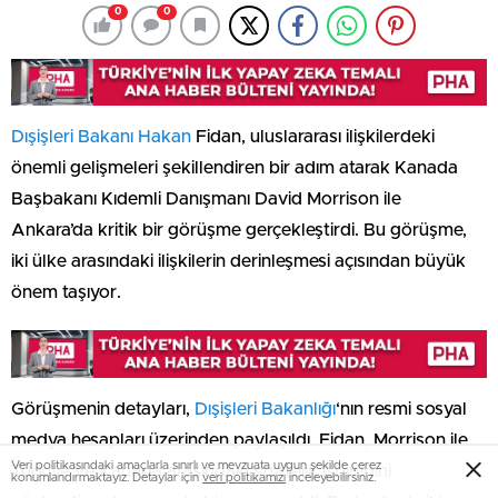
0
0
Dışişleri Bakanı Hakan
Fidan, uluslararası ilişkilerdeki
önemli gelişmeleri şekillendiren bir adım atarak Kanada
Başbakanı Kıdemli Danışmanı David Morrison ile
Ankara’da kritik bir görüşme gerçekleştirdi. Bu görüşme,
iki ülke arasındaki ilişkilerin derinleşmesi açısından büyük
önem taşıyor.
Görüşmenin detayları,
Dışişleri Bakanlığı
‘nın resmi sosyal
medya hesapları üzerinden paylaşıldı. Fidan, Morrison ile
Veri politikasındaki amaçlarla sınırlı ve mevzuata uygun şekilde çerez
Türkiye ve Kanada arasındaki stratejik işbirliğini
konumlandırmaktayız. Detaylar için
veri politikamızı
inceleyebilirsiniz.