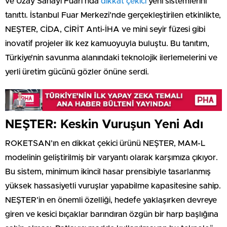
ve Uzay Sanayi Fuarı’nda
dikkat çekici
yeni sistemlerini
tanıttı. İstanbul Fuar Merkezi’nde gerçekleştirilen etkinlikte,
NEŞTER, CİDA, CİRİT Anti-İHA ve mini seyir füzesi gibi
inovatif projeler ilk kez kamuoyuyla buluştu. Bu tanıtım,
Türkiye’nin savunma alanındaki teknolojik ilerlemelerini ve
yerli üretim gücünü gözler önüne serdi.
NEŞTER: Keskin Vuruşun Yeni Adı
ROKETSAN’ın en dikkat çekici ürünü NEŞTER, MAM-L
modelinin geliştirilmiş bir varyantı olarak karşımıza çıkıyor.
Bu sistem, minimum ikincil hasar prensibiyle tasarlanmış
yüksek hassasiyetli vuruşlar yapabilme kapasitesine sahip.
NEŞTER’in en önemli özelliği, hedefe yaklaşırken devreye
giren ve kesici bıçaklar barındıran özgün bir harp başlığına