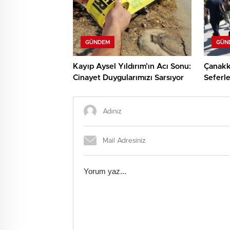
GÜNDEM
GÜN
Kayıp Aysel Yıldırım’ın Acı Sonu:
Çanakk
Cinayet Duygularımızı Sarsıyor
Seferle
Coşkulu