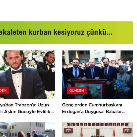
DEM
GÜNDEM
ya’dan Trabzon’a: Uzun
Gençlerden Cumhurbaşkanı
i Aşkın Gücüyle Evlilik
Erdoğan’a Duygusal Babalar
Günü Sürprizi