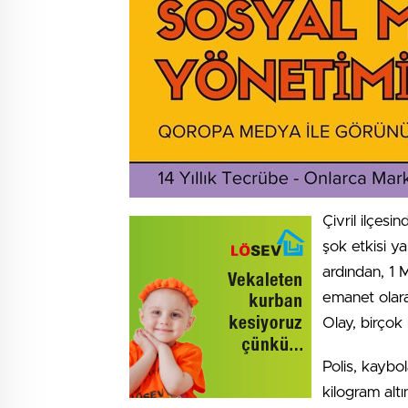
Çivril ilçes
şok etkisi y
ardından, 1 
emanet olara
Olay, birçok 
Polis, kaybo
kilogram altı