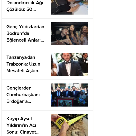
Dolandırıcılık Ağı
Çözüldü: 50
Milyon TL Haksız
Kazanç!
Genç Yıldızlardan
Bodrum’da
Eğlenceli Anlar:
Yeni Bölüm İçin
Heyecan Tavan!
Tanzanya’dan
Trabzon’a: Uzun
Mesafeli Aşkın
Gücüyle Evlilik
Töreni
Gençlerden
Cumhurbaşkanı
Erdoğan’a
Duygusal Babalar
Günü Sürprizi
Kayıp Aysel
Yıldırım’ın Acı
Sonu: Cinayet