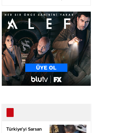
Ağır Yaralı
Türkiye’yi Sarsan