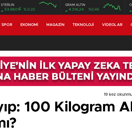
STERLİN
GRAM ALTIN
O
£
53,9601
% 0.23
4.316,24
%0,46
SPOR
EKONOMI
MAGAZIN
TEKNOLOJI
VIDEOLAR
19 kez okunmu
p: 100 Kilogram Al
mı?