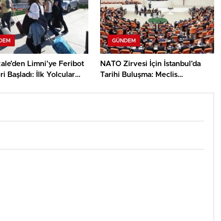
DEM
GÜNDEM
ale’den Limni’ye Feribot
NATO Zirvesi İçin İstanbul’da
ri Başladı: İlk Yolcular
Tarihi Buluşma: Meclis
 Karşılandı
Başkanları Bir Araya Geliyor