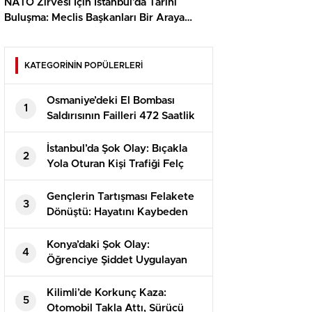
NATO Zirvesi İçin İstanbul’da Tarihi
Buluşma: Meclis Başkanları Bir Araya
Geliyor
KATEGORİNİN POPÜLERLERİ
Osmaniye’deki El Bombası
1
Saldırısının Failleri 472 Saatlik
Kamera İncelemesiyle
Yakalandı!
İstanbul’da Şok Olay: Bıçakla
2
Yola Oturan Kişi Trafiği Felç
Etti!
Gençlerin Tartışması Felakete
3
Dönüştü: Hayatını Kaybeden
Alperen’in Dramı
Konya’daki Şok Olay:
4
Öğrenciye Şiddet Uygulayan
Görevli Tutuklandı!
Kilimli’de Korkunç Kaza:
5
Otomobil Takla Attı, Sürücü