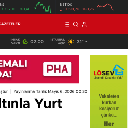
NS
BİST100
3.337,10
%0,40
10.198,76
%-0,26
GAZETELER
İMSAK
İSTANBUL
02:00
31°
VAKTI
AÇIK
ştur
Yayınlanma Tarihi: Mayıs 6, 2026 00:30
tınla Yurt