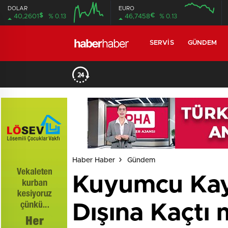
DOLAR
EURO
$
€
40,2601
% 0.13
46,7458
% 0.13
SERVIS
GÜNDEM
Haber Haber
Gündem
Kuyumcu Kayı
Dışına Kaçtı 