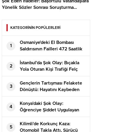
Şok Eden İfadeler: Başörtülü Vatandaşlara
Yönelik Sözler Sonrası Soruşturma
Başlatıldı
KATEGORİNİN POPÜLERLERİ
Osmaniye’deki El Bombası
1
Saldırısının Failleri 472 Saatlik
Kamera İncelemesiyle
Yakalandı!
İstanbul’da Şok Olay: Bıçakla
2
Yola Oturan Kişi Trafiği Felç
Etti!
Gençlerin Tartışması Felakete
3
Dönüştü: Hayatını Kaybeden
Alperen’in Dramı
Konya’daki Şok Olay:
4
Öğrenciye Şiddet Uygulayan
Görevli Tutuklandı!
Kilimli’de Korkunç Kaza:
5
Otomobil Takla Attı, Sürücü