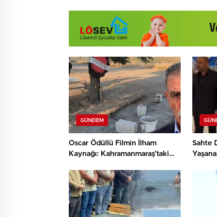
GÜNDEM
GÜN
Oscar Ödüllü Filmin İlham
Sahte 
Kaynağı: Kahramanmaraş’taki
Yaşana
Göç Trajedisi