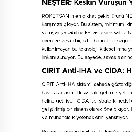
NEŞTER: Keskin Vuruşun Y
ROKETSAN’ın en dikkat çekici ürünü NEŞT
karşımıza çıkıyor. Bu sistem, minimum ikin
vuruşlar yapabilme kapasitesine sahip. N
giren ve kesici bıçaklar barındıran özgün
kullanılmayan bu teknoloji, kitlesel imha 
imkanı sunuyor. Bu sayede, savaş alanındak
CİRİT Anti-İHA ve CİDA: He
CİRİT Anti-İHA sistemi, sahada gösterdiğ
hava araçlarını etkisiz hale getirme yet
haline getiriyor. CİDA ise, stratejik hedef
geliştirilmiş bir sistem olarak öne çıkıyor.
ve mühendislik yeteneklerini yansıtıyor.
Bu yeni ürünlerin tanıtımı, Türkiye’nin s