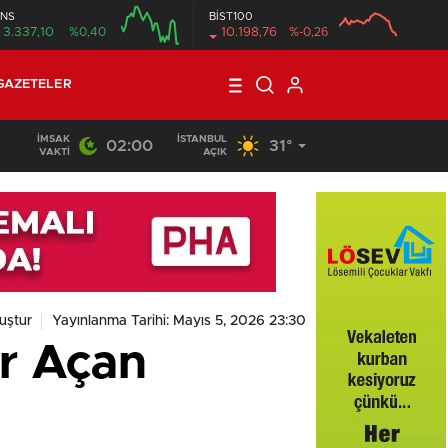
NS
BİST100
3.337,10
%0,40
10.198,76
%-0,26
GAZETELER
İMSAK
İSTANBUL
02:00
31°
VAKTI
AÇIK
uştur
Yayınlanma Tarihi: Mayıs 5, 2026 23:30
r Açan