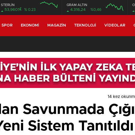
STERLİN
GRAM ALTIN
O
£
53,9601
% 0.23
4.316,24
%0,46
SPOR
EKONOMI
MAGAZIN
TEKNOLOJI
VIDEOLAR
14 kez okunm
n Savunmada Çığı
Yeni Sistem Tanıtıldı