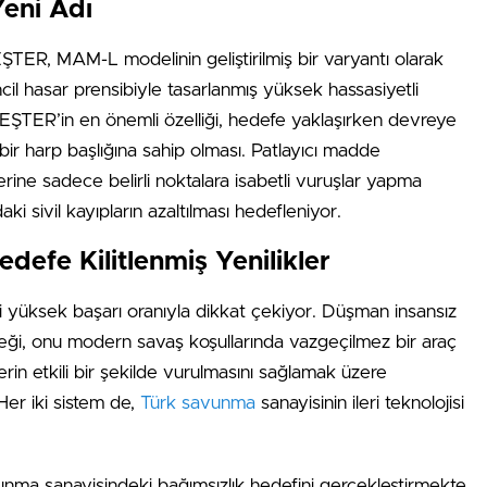
eni Adı
ER, MAM-L modelinin geliştirilmiş bir varyantı olarak
cil hasar prensibiyle tasarlanmış yüksek hassasiyetli
EŞTER’in en önemli özelliği, hedefe yaklaşırken devreye
 bir harp başlığına sahip olması. Patlayıcı madde
yerine sadece belirli noktalara isabetli vuruşlar yapma
i sivil kayıpların azaltılması hedefleniyor.
defe Kilitlenmiş Yenilikler
i yüksek başarı oranıyla dikkat çekiyor. Düşman insansız
eneği, onu modern savaş koşullarında vazgeçilmez bir araç
lerin etkili bir şekilde vurulmasını sağlamak üzere
 Her iki sistem de,
Türk savunma
sanayisinin ileri teknolojisi
avunma sanayisindeki bağımsızlık hedefini gerçekleştirmekte