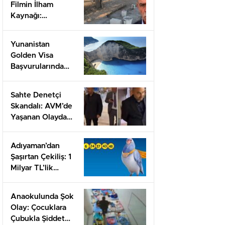
Filmin İlham
Kaynağı:
Kahramanmaraş’taki
Göç Trajedisi
Yunanistan
Golden Visa
Başvurularında
Rekor Talep
Sahte Denetçi
Skandalı: AVM’de
Yaşanan Olayda
Gözaltı Şoku!
Adıyaman’dan
Şaşırtan Çekiliş: 1
Milyar TL’lik
İkramiye Sahibini
Buldu!
Anaokulunda Şok
Olay: Çocuklara
Çubukla Şiddet