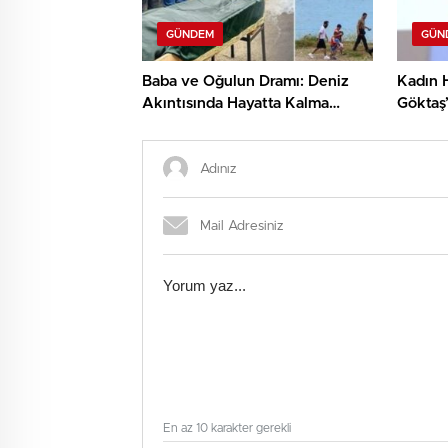
GÜNDEM
GÜN
Baba ve Oğulun Dramı: Deniz
Kadın H
Akıntısında Hayatta Kalma
Göktaş’
Mücadelesi
En az 10 karakter gerekli