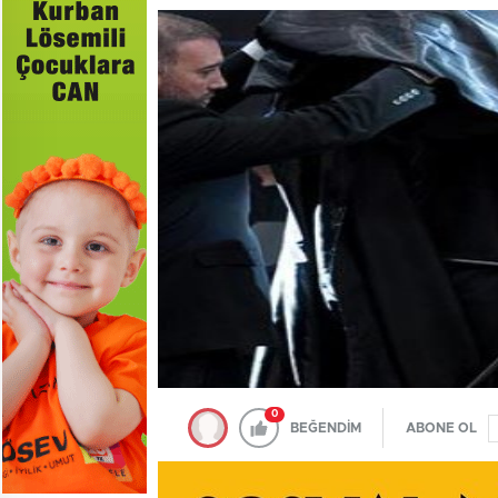
0
BEĞENDİM
ABONE OL