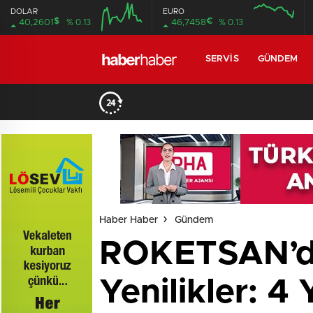
DOLAR
EURO
$
€
40,2601
% 0.13
46,7458
% 0.13
SERVIS
GÜNDEM
Haber Haber
Gündem
ROKETSAN’da
Yenilikler: 4 