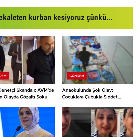
DEM
GÜNDEM
Denetçi Skandalı: AVM’de
Anaokulunda Şok Olay:
n Olayda Gözaltı Şoku!
Çocuklara Çubukla Şiddet
Uygulandı!