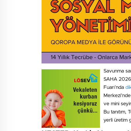
Savunma san
SAHA 202
Fuarı’nda
di
Merkezi’nde 
ve mini seyir
Bu tanıtım, T
yerli üretim