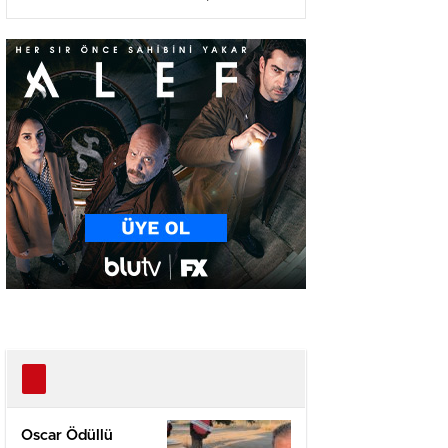
Ağır Yaralı
Oscar Ödüllü