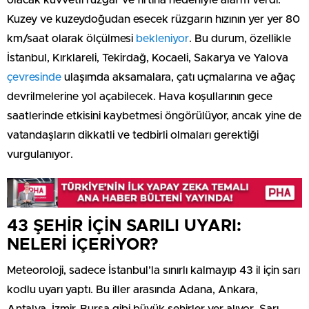
olacak kuvvetli rüzgar ve fırtına nedeniyle alarm verdi.
Kuzey ve kuzeydoğudan esecek rüzgarın hızının yer yer 80
km/saat olarak ölçülmesi
bekleniyor
. Bu durum, özellikle
İstanbul, Kırklareli, Tekirdağ, Kocaeli, Sakarya ve Yalova
çevresinde
ulaşımda aksamalara, çatı uçmalarına ve ağaç
devrilmelerine yol açabilecek. Hava koşullarının gece
saatlerinde etkisini kaybetmesi öngörülüyor, ancak yine de
vatandaşların dikkatli ve tedbirli olmaları gerektiği
vurgulanıyor.
43 ŞEHİR İÇİN SARILI UYARI:
NELERİ İÇERİYOR?
Meteoroloji, sadece İstanbul’la sınırlı kalmayıp 43 il için sarı
kodlu uyarı yaptı. Bu iller arasında Adana, Ankara,