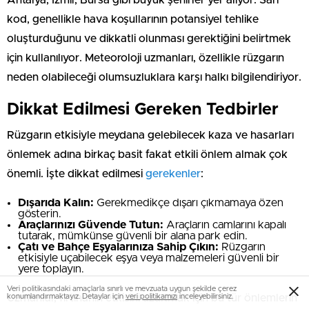
Antalya, İzmir, Bursa gibi büyük şehirler yer alıyor. Sarı
kod, genellikle hava koşullarının potansiyel tehlike
oluşturduğunu ve dikkatli olunması gerektiğini belirtmek
için kullanılıyor. Meteoroloji uzmanları, özellikle rüzgarın
neden olabileceği olumsuzluklara karşı halkı bilgilendiriyor.
Dikkat Edilmesi Gereken Tedbirler
Rüzgarın etkisiyle meydana gelebilecek kaza ve hasarları
önlemek adına birkaç basit fakat etkili önlem almak çok
önemli. İşte dikkat edilmesi
gerekenler
:
Dışarıda Kalın:
Gerekmedikçe dışarı çıkmamaya özen
gösterin.
Araçlarınızı Güvende Tutun:
Araçların camlarını kapalı
tutarak, mümkünse güvenli bir alana park edin.
Çatı ve Bahçe Eşyalarınıza Sahip Çıkın:
Rüzgarın
etkisiyle uçabilecek eşya veya malzemeleri güvenli bir
yere toplayın.
Veri politikasındaki amaçlarla sınırlı ve mevzuata uygun şekilde çerez
konumlandırmaktayız. Detaylar için
veri politikamızı
inceleyebilirsiniz.
Uzmanlar, fırtınanın etkisini azaltmak için bu tür önlemlerin