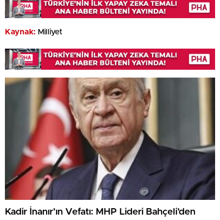
Kaynak:
Milliyet
Kadir İnanır’ın Vefatı: MHP Lideri Bahçeli’den