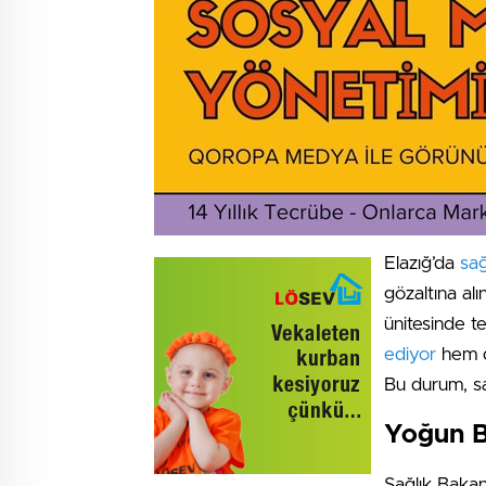
Elazığ’da
sağ
gözaltına al
ünitesinde t
ediyor
hem de
Bu durum, sa
Yoğun B
Sağlık Bakan