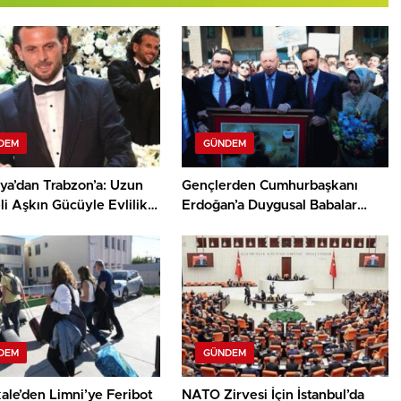
DEM
GÜNDEM
ya’dan Trabzon’a: Uzun
Gençlerden Cumhurbaşkanı
i Aşkın Gücüyle Evlilik
Erdoğan’a Duygusal Babalar
Günü Sürprizi
DEM
GÜNDEM
ale’den Limni’ye Feribot
NATO Zirvesi İçin İstanbul’da