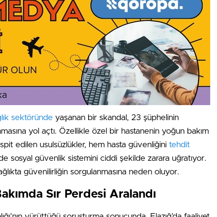
lık sektöründe
yaşanan bir skandal, 23 şüphelinin
ınmasına yol açtı. Özellikle özel bir hastanenin yoğun bakım
espit edilen usulsüzlükler, hem hasta güvenliğini
tehdit
 sosyal güvenlik sistemini ciddi şekilde zarara uğratıyor.
ğlıkta güvenilirliğin sorgulanmasına neden oluyor.
akımda Sır Perdesi Aralandı
lığı’nın yürüttüğü soruşturma sonucunda, Elazığ’da faaliyet