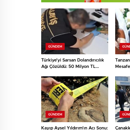
GÜNDEM
GÜN
Türkiye’yi Sarsan Dolandırıcılık
Tanzan
Ağı Çözüldü: 50 Milyon TL
Mesafel
Haksız Kazanç!
Töreni
GÜNDEM
GÜN
Kayıp Aysel Yıldırım’ın Acı Sonu:
Çanakk