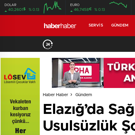
DOLAR
EURO
$
€
40,2601
% 0.13
46,7458
% 0.13
SERVIS
GÜNDEM
Haber Haber
Gündem
Elazığ’da Sa
Usulsüzlük Ş