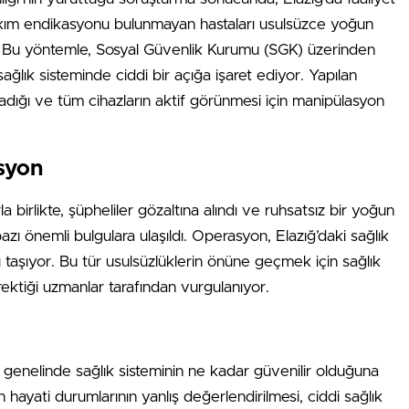
akım endikasyonu bulunmayan hastaları usulsüzce yoğun
di. Bu yöntemle, Sosyal Güvenlik Kurumu (SGK) üzerinden
ğlık sisteminde ciddi bir açığa işaret ediyor. Yapılan
madığı ve tüm cihazların aktif görünmesi için manipülasyon
syon
birlikte, şüpheliler gözaltına alındı ve ruhsatsız bir yoğun
zı önemli bulgulara ulaşıldı. Operasyon, Elazığ’daki sağlık
ı taşıyor. Bu tür usulsüzlüklerin önüne geçmek için sağlık
rektiği uzmanlar tarafından vurgulanıyor.
ye genelinde sağlık sisteminin ne kadar güvenilir olduğuna
 hayati durumlarının yanlış değerlendirilmesi, ciddi sağlık