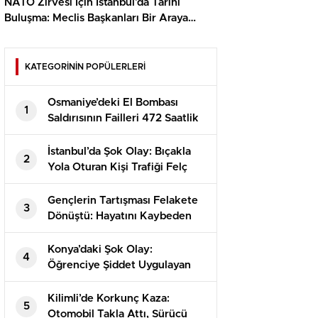
NATO Zirvesi İçin İstanbul’da Tarihi
Buluşma: Meclis Başkanları Bir Araya
Geliyor
KATEGORİNİN POPÜLERLERİ
Osmaniye’deki El Bombası
1
Saldırısının Failleri 472 Saatlik
Kamera İncelemesiyle
Yakalandı!
İstanbul’da Şok Olay: Bıçakla
2
Yola Oturan Kişi Trafiği Felç
Etti!
Gençlerin Tartışması Felakete
3
Dönüştü: Hayatını Kaybeden
Alperen’in Dramı
Konya’daki Şok Olay:
4
Öğrenciye Şiddet Uygulayan
Görevli Tutuklandı!
Kilimli’de Korkunç Kaza:
5
Otomobil Takla Attı, Sürücü