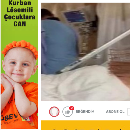
0
BEĞENDİM
ABONE OL