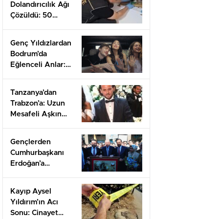
Dolandırıcılık Ağı
Çözüldü: 50
Milyon TL Haksız
Kazanç!
Genç Yıldızlardan
Bodrum’da
Eğlenceli Anlar:
Yeni Bölüm İçin
Heyecan Tavan!
Tanzanya’dan
Trabzon’a: Uzun
Mesafeli Aşkın
Gücüyle Evlilik
Töreni
Gençlerden
Cumhurbaşkanı
Erdoğan’a
Duygusal Babalar
Günü Sürprizi
Kayıp Aysel
Yıldırım’ın Acı
Sonu: Cinayet