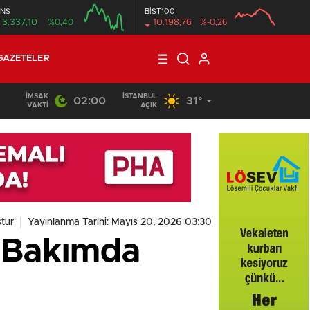
NS
BİST100
3.337,10
%0,40
10.198,76
%-0,26
GAZETELER
İMSAK
İSTANBUL
02:00
31°
VAKTI
AÇIK
tur
Yayınlanma Tarihi: Mayıs 20, 2026 03:30
n Bakımda