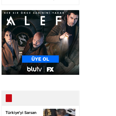
Ağır Yaralı
Türkiye’yi Sarsan