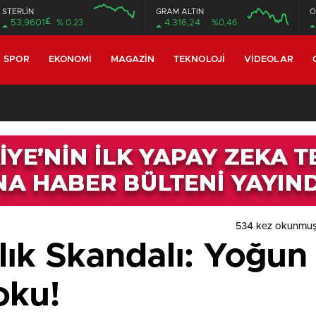
STERLİN
GRAM ALTIN
O
£
53,9601
% 0.23
4.316,24
%0,46
SPOR
EKONOMI
MAGAZIN
TEKNOLOJI
VIDEOLAR
534 kez okunmuş
ğlık Skandalı: Yoğu
oku!