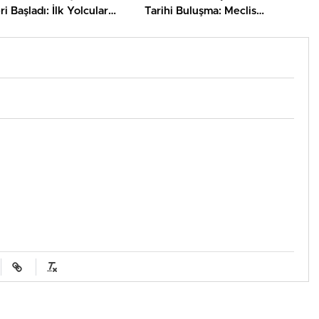
ri Başladı: İlk Yolcular
Tarihi Buluşma: Meclis
 Karşılandı
Başkanları Bir Araya Geliyor