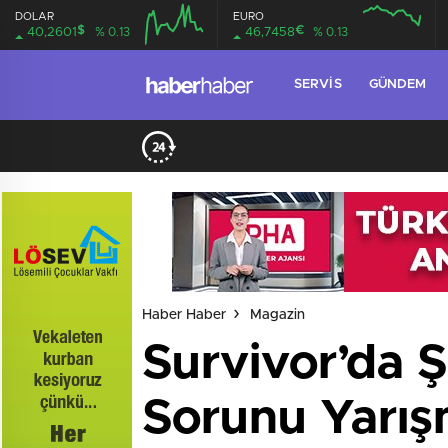
DOLAR
EURO
$
€
40,2601
% 0.13
46,7458
% 0.13
SERVIS
GÜNDEM
Haber Haber
Magazin
Survivor’da 
Sorunu Yarış