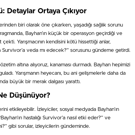
 Detaylar Ortaya Çıkıyor
erinden biri olarak öne çıkarken, yaşadığı sağlık sorunu
 Fragmanda, Bayhan’ın küçük bir operasyon geçirdiği ve
 çekti. Yarışmacının kendisini kötü hissettiği anlar,
han Survivor’a veda mı edecek?” sorusunu gündeme getirdi.
gözetim altına alıyoruz, kanaması durmadı. Bayhan hepimizi
guladı. Yarışmanın heyecanı, bu ani gelişmelerle daha da
asında büyük bir merak dalgası yarattı.
r Ne Düşünüyor?
ni etkileyebilir. İzleyiciler, sosyal medyada Bayhan’ın
Bayhan’ın hastalığı Survivor’a nasıl etki eder?” ve
i?” gibi sorular, izleyicilerin gündeminde.