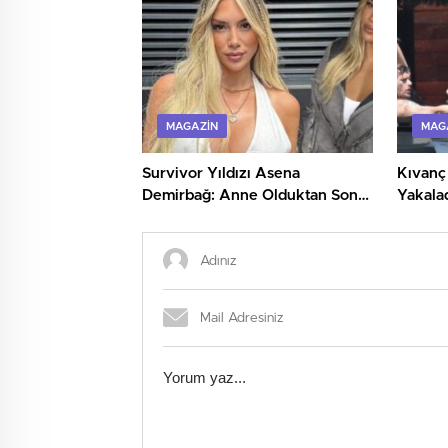
MAGAZIN
MAG
Survivor Yıldızı Asena
Kıvanç 
Demirbağ: Anne Olduktan Sonra
Yakalad
Şaşırtan Pozlarıyla Gündemde
Keyfi!