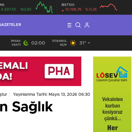
NS
BİST100
3.337,10
%0,40
10.198,76
%-0,26
GAZETELER
İMSAK
İSTANBUL
02:00
31°
VAKTI
AÇIK
ştur
Yayınlanma Tarihi: Mayıs 13, 2026 06:30
n Sağlık