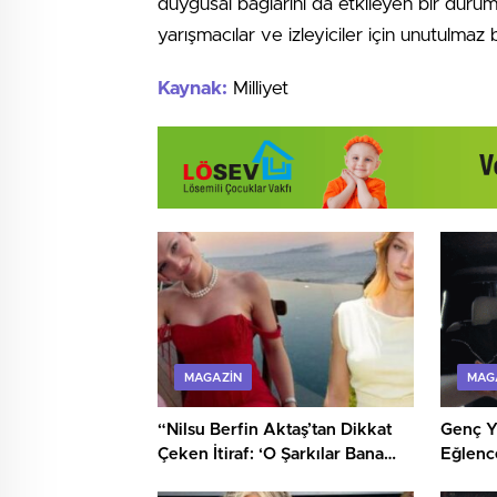
duygusal bağlarını da etkileyen bir duru
yarışmacılar ve izleyiciler için unutulmaz 
Kaynak:
Milliyet
MAGAZIN
MAG
“Nilsu Berfin Aktaş’tan Dikkat
Genç Y
Çeken İtiraf: ‘O Şarkılar Bana
Eğlence
Yazılmadı!'”
Heyeca