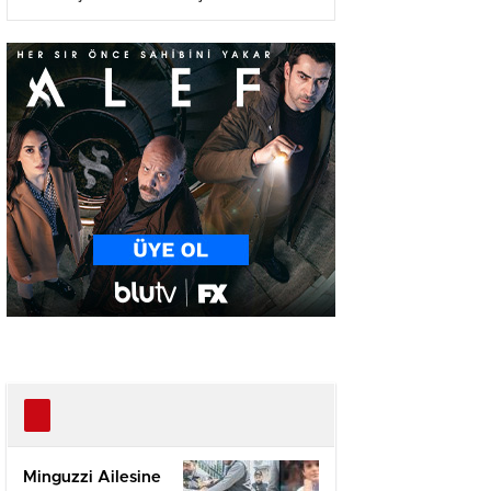
Yazılmadı!'”
Minguzzi Ailesine