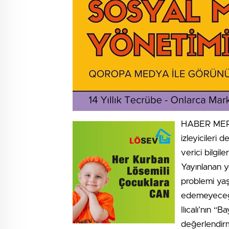
HABER MERKE
izleyicileri
verici bilgile
Yayınlanan y
problemi ya
edemeyeceği
Ilıcalı’nın “B
değerlendirmel