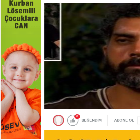
0
BEĞENDİM
ABONE OL