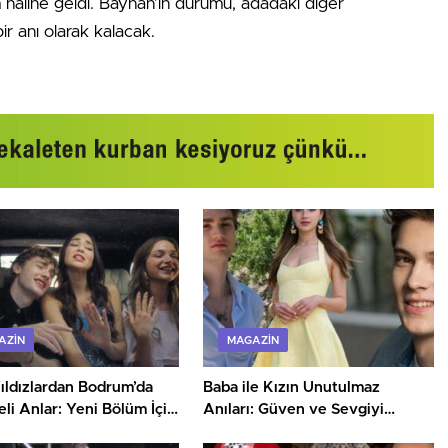
m haline geldi. Bayhan’ın durumu, adadaki diğer
bir anı olarak kalacak.
AZIN
MAGAZIN
ıldızlardan Bodrum’da
Baba ile Kızın Unutulmaz
li Anlar: Yeni Bölüm İçin
Anıları: Güven ve Sevgiyi
n Tavan!
Keşfetmek