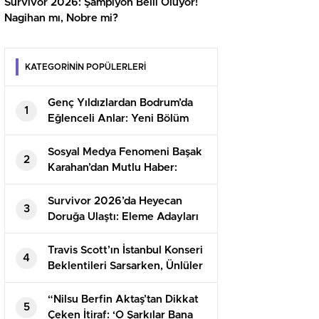
Survivor 2026: Şampiyon Belli Oluyor!
Nagihan mı, Nobre mi?
KATEGORİNİN POPÜLERLERİ
Genç Yıldızlardan Bodrum’da
1
Eğlenceli Anlar: Yeni Bölüm
İçin Heyecan Tavan!
Sosyal Medya Fenomeni Başak
2
Karahan’dan Mutlu Haber:
‘Artık Üç Kişiyiz!’
Survivor 2026’da Heyecan
3
Doruğa Ulaştı: Eleme Adayları
ve Kazanan Takım Belli Oldu!
Travis Scott’ın İstanbul Konseri
4
Beklentileri Sarsarken, Ünlüler
Tepkilerini Gösterdi
“Nilsu Berfin Aktaş’tan Dikkat
5
Çeken İtiraf: ‘O Şarkılar Bana