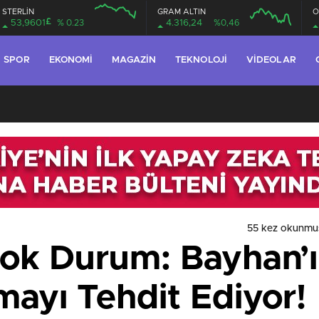
STERLİN
GRAM ALTIN
O
£
53,9601
% 0.23
4.316,24
%0,46
SPOR
EKONOMI
MAGAZIN
TEKNOLOJI
VIDEOLAR
55 kez okunmu
Şok Durum: Bayhan’ı
mayı Tehdit Ediyor!