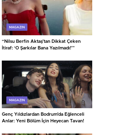
MAGAZIN
“Nilsu Berfin Aktaş’tan Dikkat Çeken
İtiraf: ‘O Şarkılar Bana Yazılmadı!'”
MAGAZIN
Genç Yıldızlardan Bodrum’da Eğlenceli
Anlar: Yeni Bölüm İçin Heyecan Tavan!