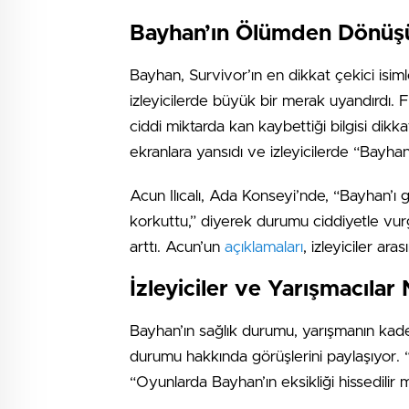
Bayhan’ın Ölümden Dönüşü:
Bayhan, Survivor’ın en dikkat çekici isiml
izleyicilerde büyük bir merak uyandırdı.
ciddi miktarda kan kaybettiği bilgisi dikkat
ekranlara yansıdı ve izleyicilerde “Bay
Acun Ilıcalı, Ada Konseyi’nde, “Bayhan’ı 
korkuttu,” diyerek durumu ciddiyetle vur
arttı. Acun’un
açıklamaları
, izleyiciler ar
İzleyiciler ve Yarışmacıla
Bayhan’ın sağlık durumu, yarışmanın kaderi
durumu hakkında görüşlerini paylaşıyor. “
“Oyunlarda Bayhan’ın eksikliği hissedilir m