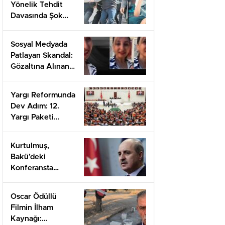
Yönelik Tehdit
Davasında Şok
Cezalar: 7 Yıl 20
Gün Hapis
Sosyal Medyada
Patlayan Skandal:
Gözaltına Alınan
Öncel’den Şoke
Eden Açıklamalar!
Yargı Reformunda
Dev Adım: 12.
Yargı Paketi
Neleri
Değiştiriyor?
Kurtulmuş,
Bakü’deki
Konferansta
Filistin İçin
Uluslararası
Oscar Ödüllü
Dayanışma Çağrısı
Filmin İlham
Yapacak!
Kaynağı: