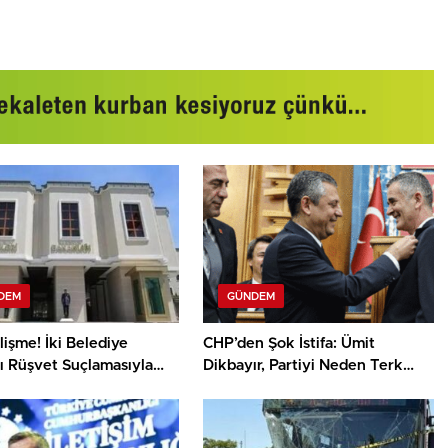
DEM
GÜNDEM
işme! İki Belediye
CHP’den Şok İstifa: Ümit
ı Rüşvet Suçlamasıyla
Dikbayır, Partiyi Neden Terk
en Alındı
Etti?