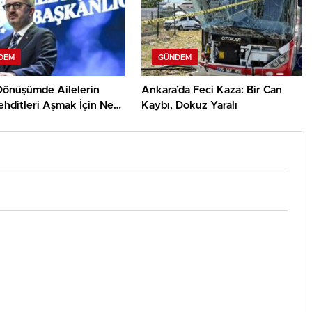
DEM
GÜNDEM
 Dönüşümde Ailelerin
Ankara’da Feci Kaza: Bir Can
ehditleri Aşmak İçin Ne
Kaybı, Dokuz Yaralı
ıyız?