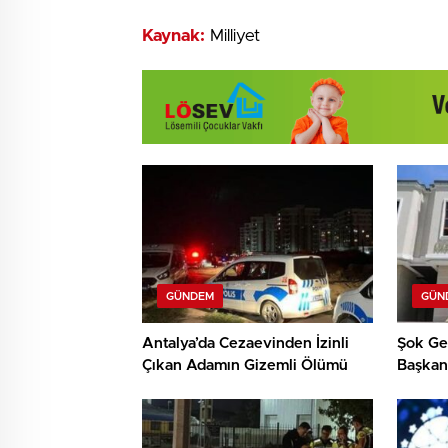
Kaynak:
Milliyet
GÜNDEM
GÜN
Antalya’da Cezaevinden İzinli
Şok Gel
Çıkan Adamın Gizemli Ölümü
Başkan
Görevd