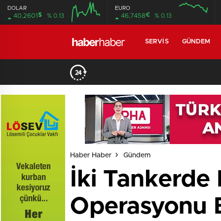
DOLAR
EURO
$
€
40,2601
% 0.13
46,7458
% 0.13
SERVIS
GÜNDEM
Haber Haber
Gündem
İki Tankerde
Operasyonu Ba