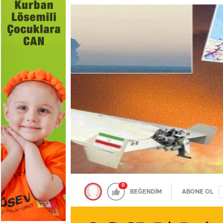
0
BEĞENDİM
ABONE OL