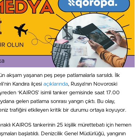
ün akşam yaşanan peş peşe patlamalarla sarsıldı. İlk
i’nin Kandıra ilçesi
açıklarında
, Rusya’nın Novoroski
yreden ‘KAIROS’ isimli tanker gemisinde saat 17.00
ydana gelen patlama sonrası yangın çıktı. Bu olay,
niz trafiğini etkileyen kritik bir durumu ortaya koyuyor.
aklı KAIROS tankerinin 25 kişilik mürettebatı için hemen
ışmaları başlatıldı. Denizcilik Genel Müdürlüğü, yangının