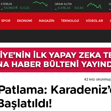
STERLİN
GRAM ALTIN
O
£
53,9601
% 0.23
4.316,24
%0,46
SPOR
EKONOMI
MAGAZIN
TEKNOLOJI
VIDEOLAR
42 kez okunmuş
 Patlama: Karadeniz
şlatıldı!