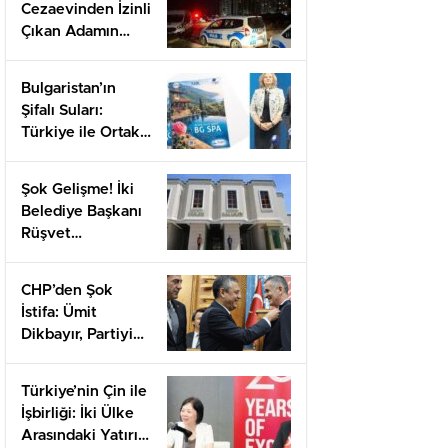
Cezaevinden İzinli
Çıkan Adamın
Gizemli Ölümü
Bulgaristan’ın
Şifalı Suları:
Türkiye ile Ortak
Projelerin Kapısı
Aralanıyor
Şok Gelişme! İki
Belediye Başkanı
Rüşvet
Suçlamasıyla
Görevden Alındı
CHP’den Şok
İstifa: Ümit
Dikbayır, Partiyi
Neden Terk Etti?
Türkiye’nin Çin ile
İşbirliği: İki Ülke
Arasındaki Yatırım