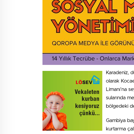
Karadeniz, d
olarak Kocael
Limanı’na se
sularında me
bölgedeki de
Gambiya bayr
kurtarma çal