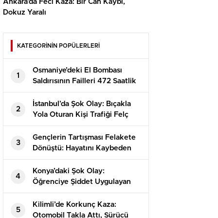
Ankara’da Feci Kaza: Bir Can Kaybı,
Dokuz Yaralı
KATEGORİNİN POPÜLERLERİ
Osmaniye’deki El Bombası
1
Saldırısının Failleri 472 Saatlik
Kamera İncelemesiyle
Yakalandı!
İstanbul’da Şok Olay: Bıçakla
2
Yola Oturan Kişi Trafiği Felç
Etti!
Gençlerin Tartışması Felakete
3
Dönüştü: Hayatını Kaybeden
Alperen’in Dramı
Konya’daki Şok Olay:
4
Öğrenciye Şiddet Uygulayan
Görevli Tutuklandı!
Kilimli’de Korkunç Kaza:
5
Otomobil Takla Attı, Sürücü