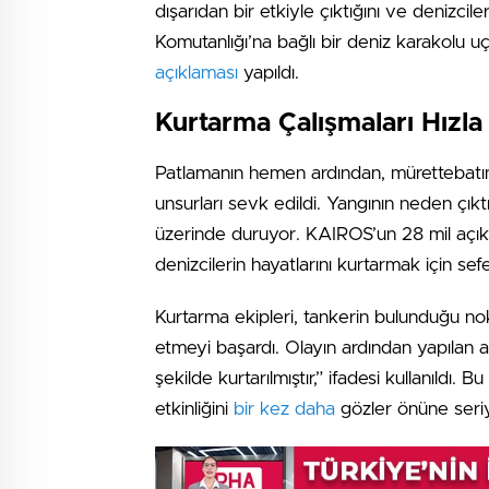
dışarıdan bir etkiyle çıktığını ve denizc
Komutanlığı’na bağlı bir deniz karakolu uç
açıklaması
yapıldı.
Kurtarma Çalışmaları Hızl
Patlamanın hemen ardından, mürettebatın 
unsurları sevk edildi. Yangının neden çık
üzerinde duruyor. KAIROS’un 28 mil açıkt
denizcilerin hayatlarını kurtarmak için sefer
Kurtarma ekipleri, tankerin bulunduğu nok
etmeyi başardı. Olayın ardından yapılan aç
şekilde kurtarılmıştır,” ifadesi kullanıldı.
etkinliğini
bir kez daha
gözler önüne seri