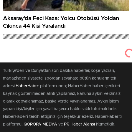
Aksaray’da Feci Kaza: Yolcu Otobüsü Yoldan
Çıkınca 44 Kişi Yaralandı
Türkiye'den ve Dünya’dan son dakika haberler, köşe yazıları,
magazinden siyasete, spordan seyahate bütün konuların tek
adresi
HaberHaber
platformunda; HaberHaber haber içerikleri
kaynak gösterilmeden alıntı yapılamaz, kanuna aykırı ve izinsiz
olarak kopyalanamaz, başka yerde yayınlanamaz. Aykırı işlem
yapan kişi/kişiler için yasal başvuru hakkı saklı tutulmaktadır.
HaberHaber'i tercih ettiğiniz için teşekkür ederiz. HaberHaber.tr
platformu,
QOROPA MEDYA
ve
PR Haber Ajansı
hizmetidir.