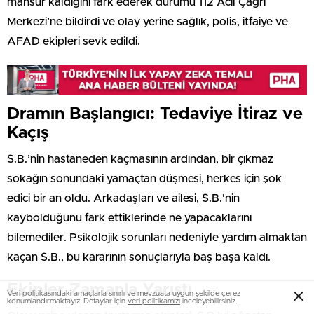
mahsur kaldığını fark ederek durumu 112 Acil Çağrı
Merkezi’ne bildirdi ve olay yerine sağlık, polis, itfaiye ve
AFAD ekipleri sevk edildi.
Dramın Başlangıcı: Tedaviye İtiraz ve
Kaçış
S.B.’nin hastaneden kaçmasının ardından, bir çıkmaz
sokağın sonundaki yamaçtan düşmesi, herkes için şok
edici bir an oldu. Arkadaşları ve ailesi, S.B.’nin
kaybolduğunu fark ettiklerinde ne yapacaklarını
bilemediler. Psikolojik sorunları nedeniyle yardım almaktan
kaçan S.B., bu kararının sonuçlarıyla baş başa kaldı.
Ekipler Zamanla Yarıştı
Veri politikasındaki amaçlarla sınırlı ve mevzuata uygun şekilde çerez
konumlandırmaktayız. Detaylar için
veri politikamızı
inceleyebilirsiniz.