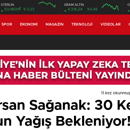
STERLİN
GRAM ALTIN
O
£
53,9601
% 0.23
4.316,24
%0,46
SPOR
EKONOMI
MAGAZIN
TEKNOLOJI
VIDEOLAR
11 kez okunmuş
rsan Sağanak: 30 Ke
un Yağış Bekleniyor