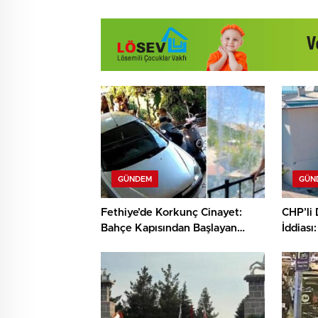
GÜNDEM
GÜN
Fethiye’de Korkunç Cinayet:
CHP’li 
Bahçe Kapısından Başlayan
İddiası
Kavga Kan Döktü