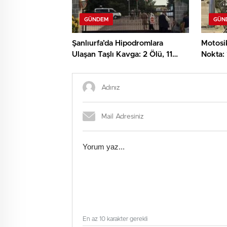
GÜNDEM
GÜN
Şanlıurfa’da Hipodromlara
Motosik
Ulaşan Taşlı Kavga: 2 Ölü, 11
Nokta:
Yaralı!
Yakalad
En az 10 karakter gerekli