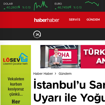
DOLAR
EURO
$
€
40,2601
% 0.13
46,7458
% 0.13
SERVIS
GÜNDEM
Haber Haber
Gündem
İstanbul’u Sa
Uyarı ile Yoğ