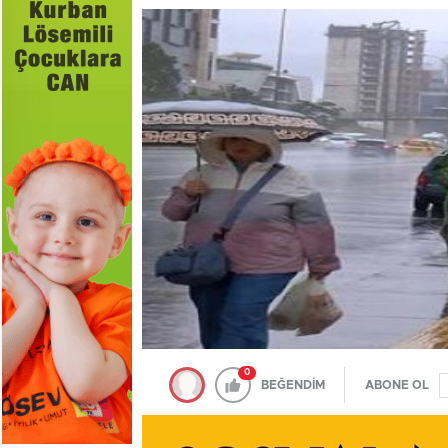
0
BEĞENDİM
ABONE OL