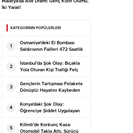
Malatya’da Aile Dramı: Genç Kızın Ölümü,
İki Yaralı!
KATEGORİNİN POPÜLERLERİ
Osmaniye’deki El Bombası
1
Saldırısının Failleri 472 Saatlik
Kamera İncelemesiyle
Yakalandı!
İstanbul’da Şok Olay: Bıçakla
2
Yola Oturan Kişi Trafiği Felç
Etti!
Gençlerin Tartışması Felakete
3
Dönüştü: Hayatını Kaybeden
Alperen’in Dramı
Konya’daki Şok Olay:
4
Öğrenciye Şiddet Uygulayan
Görevli Tutuklandı!
Kilimli’de Korkunç Kaza:
5
Otomobil Takla Attı, Sürücü