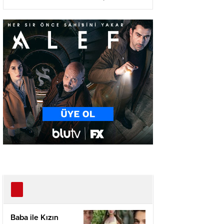
Ağır Yaralı
Baba ile Kızın