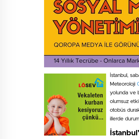
İstanbul, sa
Meteoroloji
yolunda ve bi
olumsuz etki
otobüs durak
illerde durum
İstanbu