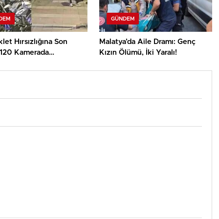
DEM
GÜNDEM
let Hırsızlığına Son
Malatya’da Aile Dramı: Genç
 120 Kamerada
Kızın Ölümü, İki Yaralı!
ılar!