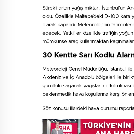
Sürekli artan yağış miktarı, İstanbul’un 
oldu. Özellikle Maltepe’deki D-100 kara yol
olarak kapandı. Meteoroloji’nin tahminler
edecek. Yetkililer, özellikle trafiğin yoğu
mümkünse araç kullanmaktan kaçınmaları
30 Kentte Sarı Kodlu Alarm:
Meteoroloji Genel Müdürlüğü, İstanbul ile
Akdeniz ve İç Anadolu bölgeleri ile bir
gürültülü sağanak yağışların etkili olması 
beklenmedik hava koşullarına karşı önlem
Söz konusu illerdeki hava durumu raporlar