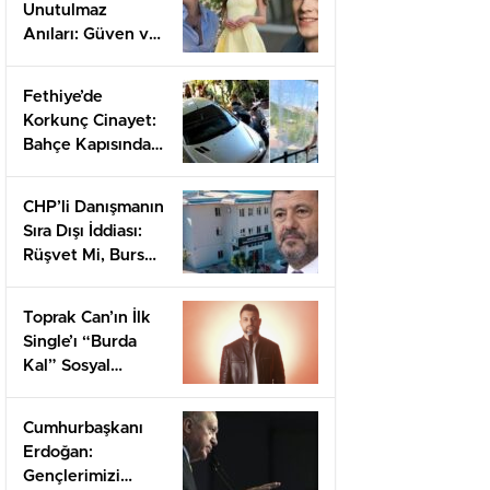
Unutulmaz
Anıları: Güven ve
Sevgiyi
Keşfetmek
Fethiye’de
Korkunç Cinayet:
Bahçe Kapısından
Başlayan Kavga
Kan Döktü
CHP’li Danışmanın
Sıra Dışı İddiası:
Rüşvet Mi, Burs
Mu?
Toprak Can’ın İlk
Single’ı “Burda
Kal” Sosyal
Medyada İlgi
Uyandırdı
Cumhurbaşkanı
Erdoğan:
Gençlerimizi