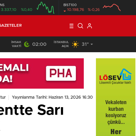
NS
BİST100
3.337,10
%0,40
10.198,76
%-0,26
GAZETELER
İMSAK
İSTANBUL
02:00
31°
VAKTI
AÇIK
tur
Yayınlanma Tarihi: Haziran 13, 2026 16:30
ntte Sarı
!