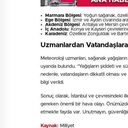
Marmara Bölgesi
: Yoğun sağanak, özelli
Ege Bölgesi
: İzmir ve Aydın civarında ara
Akdeniz Bölgesi
: Antalya ve Mersin çevr
İç Anadolu
: Konya ve Kayseri çevreleri
Karadeniz
: Özellikle Zonguldak ve Bartın
Uzmanlardan Vatandaşlara
Meteoroloji uzmanları, sağanak yağışların
uyarıda bulundu. “Yağışların şiddeti ve sü
nedenle, vatandaşların dikkatli olması ve
bilgi verildi.
Sonuç olarak, İstanbul ve çevresindeki i
gereken önemli bir hava olayı. Önümüzdeki
etmekte fayda var. Unutmayın, güvenliği
Kaynak:
Milliyet