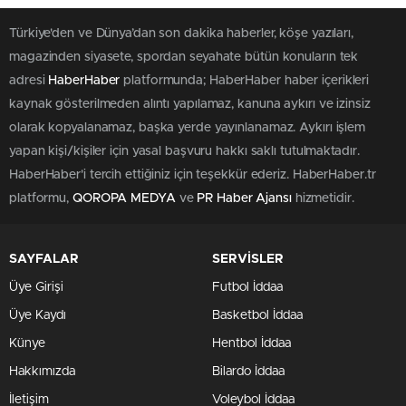
Bebeğin Ölümü ve İki Gözaltı
0
0