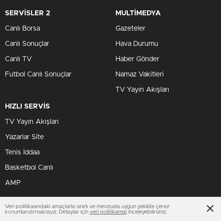
2010 yılında Manisa’da yaşanan bir olay, geçmişin karanlık
bir sayfasını araladı. Çöp konteynerinin yanında bulunan bir
bebeğin ölümüne dair
yıllarca süren
belirsizlik, Faili Meçhul
Suçları Araştırma Daire Başkanlığı’nın titiz çalışmaları
sayesinde sona erdi. Bu süreçte, yapılan yeni analizler ve
sağlık verileri, dosyanın aydınlatılmasında hayati bir rol
oynadı.
Soruşturmanın Kilit Anı: Sağlık
Verileri
Adalet Bakanı Akın Gürlek, bu ay gerçekleştirilen ve
Sağlık Bakanlığı’nın topuk kanı verileri üzerinden yapılan
çapraz sorgulamalar ile sonuca ulaşıldığını belirtti. Bakan
Gürlek, “Faili Meçhul Suçları Araştırma Daire
Başkanlığımız, göreve başladığı ilk günden itibaren geçmiş
Veri politikasındaki amaçlarla sınırlı ve mevzuata uygun şekilde çerez
konumlandırmaktayız. Detaylar için
veri politikamızı
inceleyebilirsiniz.
yıllara ait dosyaları büyük bir titizlikle ele almaktadır,”