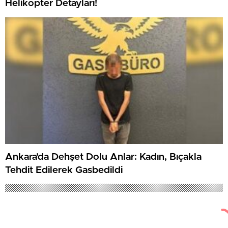
Helikopter Detayları!
Ankara’da Dehşet Dolu Anlar: Kadın, Bıçakla
Tehdit Edilerek Gasbedildi
4
Haziran 13, 2026
Haber Haber
Gündem
16 Yıl Sonra Aydınlatılan Gizem: