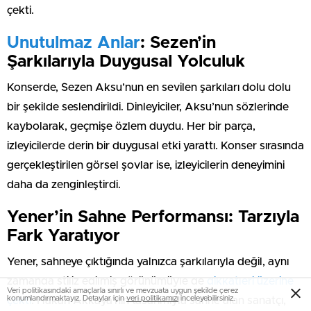
çekti.
Unutulmaz Anlar
: Sezen’in
Şarkılarıyla Duygusal Yolculuk
Konserde, Sezen Aksu’nun en sevilen şarkıları dolu dolu
bir şekilde seslendirildi. Dinleyiciler, Aksu’nun sözlerinde
kaybolarak, geçmişe özlem duydu. Her bir parça,
izleyicilerde derin bir duygusal etki yarattı. Konser sırasında
gerçekleştirilen görsel şovlar ise, izleyicilerin deneyimini
daha da zenginleştirdi.
Yener’in Sahne Performansı: Tarzıyla
Fark Yaratıyor
Yener, sahneye çıktığında yalnızca şarkılarıyla değil, aynı
zamanda stiliz edilmiş görünümüyle de
dikkatleri üzerine
Veri politikasındaki amaçlarla sınırlı ve mevzuata uygun şekilde çerez
konumlandırmaktayız. Detaylar için
veri politikamızı
inceleyebilirsiniz.
çekti
. Hakan Akkaya’nın tasarımıyla sahne alan sanatçı,