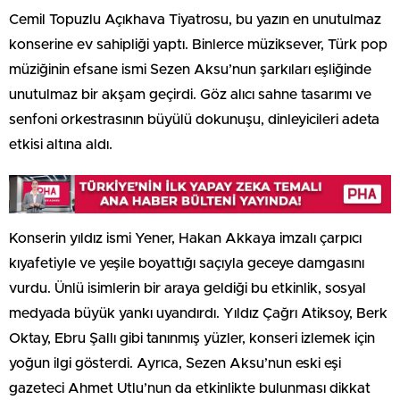
Cemil Topuzlu Açıkhava Tiyatrosu, bu yazın en unutulmaz
konserine ev sahipliği yaptı. Binlerce müziksever, Türk pop
müziğinin efsane ismi Sezen Aksu’nun şarkıları eşliğinde
unutulmaz bir akşam geçirdi. Göz alıcı sahne tasarımı ve
senfoni orkestrasının büyülü dokunuşu, dinleyicileri adeta
etkisi altına aldı.
Konserin yıldız ismi Yener, Hakan Akkaya imzalı çarpıcı
kıyafetiyle ve yeşile boyattığı saçıyla geceye damgasını
vurdu. Ünlü isimlerin bir araya geldiği bu etkinlik, sosyal
medyada büyük yankı uyandırdı. Yıldız Çağrı Atiksoy, Berk
Oktay, Ebru Şallı gibi tanınmış yüzler, konseri izlemek için
yoğun ilgi gösterdi. Ayrıca, Sezen Aksu’nun eski eşi
gazeteci Ahmet Utlu’nun da etkinlikte bulunması dikkat