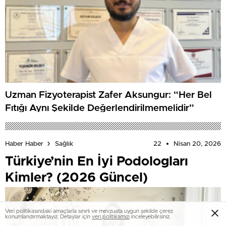
Uzman Fizyoterapist Zafer Aksungur: “Her Bel
Fıtığı Aynı Şekilde Değerlendirilmemelidir”
22
Nisan 20, 2026
Haber Haber
Sağlık
Türkiye’nin En İyi Podologları
Kimler? (2026 Güncel)
Veri politikasındaki amaçlarla sınırlı ve mevzuata uygun şekilde çerez
konumlandırmaktayız. Detaylar için
veri politikamızı
inceleyebilirsiniz.