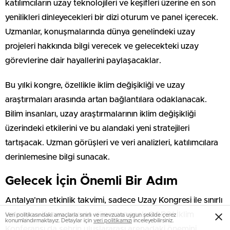
katılımcıların uzay teknolojileri ve keşifleri üzerine en son
yenilikleri dinleyecekleri bir dizi oturum ve panel içerecek.
Uzmanlar, konuşmalarında dünya genelindeki uzay
projeleri hakkında bilgi verecek ve gelecekteki uzay
görevlerine dair hayallerini paylaşacaklar.
Bu yılki kongre, özellikle iklim değişikliği ve uzay
araştırmaları arasında artan bağlantılara odaklanacak.
Bilim insanları, uzay araştırmalarının iklim değişikliği
üzerindeki etkilerini ve bu alandaki yeni stratejileri
tartışacak. Uzman görüşleri ve veri analizleri, katılımcılara
derinlemesine bilgi sunacak.
Gelecek İçin Önemli Bir Adım
Antalya’nın etkinlik takvimi, sadece Uzay Kongresi ile sınırlı
kalmıyor. Kasım ayında düzenlenecek COP31 İklim
Veri politikasındaki amaçlarla sınırlı ve mevzuata uygun şekilde çerez
konumlandırmaktayız. Detaylar için
veri politikamızı
inceleyebilirsiniz.
Konferansı da şehrin uluslararası arenadaki önemini