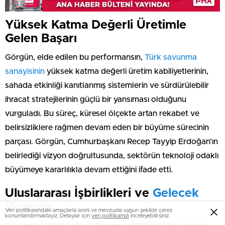
Yüksek Katma Değerli Üretimle
Gelen Başarı
Görgün, elde edilen bu performansın,
Türk savunma
sanayisinin
yüksek katma değerli üretim kabiliyetlerinin,
sahada etkinliği kanıtlanmış sistemlerin ve sürdürülebilir
ihracat stratejilerinin güçlü bir yansıması olduğunu
vurguladı. Bu süreç, küresel ölçekte artan rekabet ve
belirsizliklere rağmen devam eden bir büyüme sürecinin
parçası. Görgün, Cumhurbaşkanı Recep Tayyip Erdoğan’ın
belirlediği vizyon doğrultusunda, sektörün teknoloji odaklı
büyümeye kararlılıkla devam ettiğini ifade etti.
Uluslararası İşbirlikleri ve
Gelecek
Vizyonu
Veri politikasındaki amaçlarla sınırlı ve mevzuata uygun şekilde çerez
konumlandırmaktayız. Detaylar için
veri politikamızı
inceleyebilirsiniz.