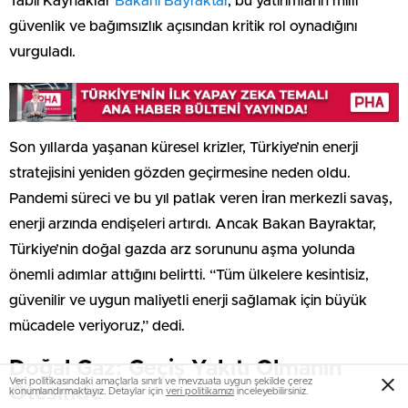
Tabii Kaynaklar
Bakanı Bayraktar
, bu yatırımların milli
güvenlik ve bağımsızlık açısından kritik rol oynadığını
vurguladı.
Son yıllarda yaşanan küresel krizler, Türkiye’nin enerji
stratejisini yeniden gözden geçirmesine neden oldu.
Pandemi süreci ve bu yıl patlak veren İran merkezli savaş,
enerji arzında endişeleri artırdı. Ancak Bakan Bayraktar,
Türkiye’nin doğal gazda arz sorununu aşma yolunda
önemli adımlar attığını belirtti. “Tüm ülkelere kesintisiz,
güvenilir ve uygun maliyetli enerji sağlamak için büyük
mücadele veriyoruz,” dedi.
Doğal Gaz: Geçiş Yakıtı Olmanın
Veri politikasındaki amaçlarla sınırlı ve mevzuata uygun şekilde çerez
Ötesinde
konumlandırmaktayız. Detaylar için
veri politikamızı
inceleyebilirsiniz.