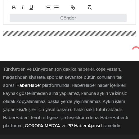
Gönder
Türkiye'den ve Dünya’dan son dakika haberler, köşe yazıları,
magazinden siyasete, spordan seyahate bütün konuların tek
adresi
HaberHaber
platformunda; HaberHaber haber içerikleri
kaynak gösterilmeden alıntı yapılamaz, kanuna aykırı ve izinsiz
olarak kopyalanamaz, başka yerde yayınlanamaz. Aykırı işlem
yapan kişi/kişiler için yasal başvuru hakkı saklı tutulmaktadır.
HaberHaber'i tercih ettiğiniz için teşekkür ederiz. HaberHaber.tr
platformu,
QOROPA MEDYA
ve
PR Haber Ajansı
hizmetidir.