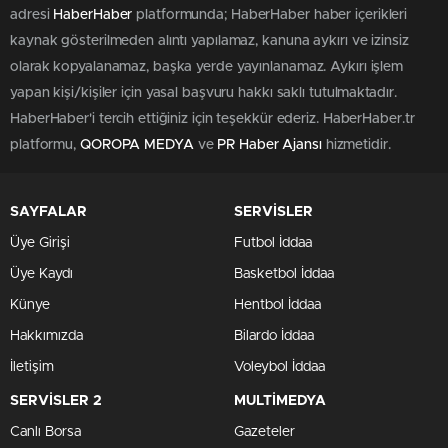
adresi
HaberHaber
platformunda; HaberHaber haber içerikleri
kaynak gösterilmeden alıntı yapılamaz, kanuna aykırı ve izinsiz
olarak kopyalanamaz, başka yerde yayınlanamaz. Aykırı işlem
yapan kişi/kişiler için yasal başvuru hakkı saklı tutulmaktadır.
HaberHaber'i tercih ettiğiniz için teşekkür ederiz. HaberHaber.tr
platformu,
QOROPA MEDYA
ve
PR Haber Ajansı
hizmetidir.
SAYFALAR
SERVİSLER
Üye Girişi
Futbol İddaa
Üye Kaydı
Basketbol İddaa
Künye
Hentbol İddaa
Hakkımızda
Bilardo İddaa
İletişim
Voleybol İddaa
SERVİSLER 2
MULTİMEDYA
Canlı Borsa
Gazeteler