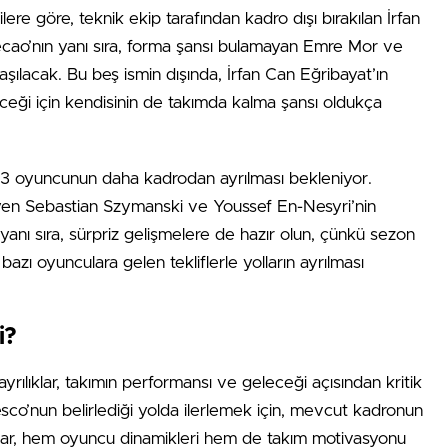
gilere göre, teknik ekip tarafından kadro dışı bırakılan İrfan
ao’nın yanı sıra, forma şansı bulamayan Emre Mor ve
ılacak. Bu beş ismin dışında, İrfan Can Eğribayat’ın
leceği için kendisinin de takımda kalma şansı oldukça
3 oyuncunun daha kadrodan ayrılması bekleniyor.
teyen Sebastian Szymanski ve Youssef En-Nesyri’nin
anı sıra, sürpriz gelişmelere de hazır olun, çünkü sezon
azı oyunculara gelen tekliflerle yolların ayrılması
i?
ılıklar, takımın performansı ve geleceği açısından kritik
sco’nun belirlediği yolda ilerlemek için, mevcut kadronun
lıklar, hem oyuncu dinamikleri hem de takım motivasyonu