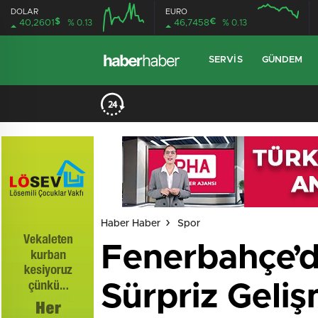
DOLAR
EURO
$
€
40,2601
% 0.13
46,7458
% 0.13
SERVIS
GÜNDEM
Haber Haber
Spor
Fenerbahçe’d
Sürpriz Geliş