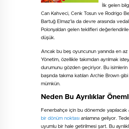
İlk gelen bil
Can Kahveci, Cenk Tosun ve Rodrigo Bec
Bartuğ Elmaz’la da devre arasında vedalaş
Polonya’dan gelen teklifleri değerlendiri
düşük.
Ancak bu beş oyuncunun yanında en az 
Yönetim, özellikle takımdan ayrılmak is
durumunu gözden geçiriyor. Bu isimlerin y
başında takıma katılan Archie Brown gibi b
mümkün.
Neden Bu Ayrılıklar Öneml
Fenerbahçe için bu dönemde yapılacak ayr
bir dönüm noktası
anlamına geliyor. Tede
uyumlu bir hale getirilmesi şart. Bu ayrı