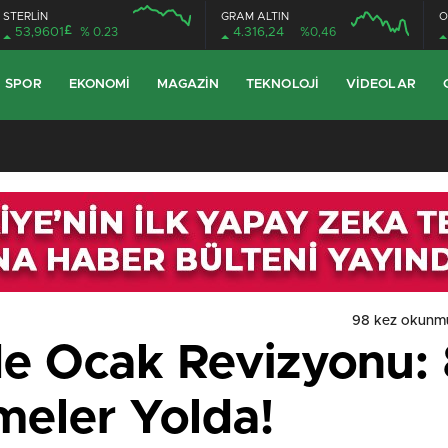
STERLİN
GRAM ALTIN
O
£
53,9601
% 0.23
4.316,24
%0,46
SPOR
EKONOMI
MAGAZIN
TEKNOLOJI
VIDEOLAR
98 kez okunm
e Ocak Revizyonu: 8
meler Yolda!