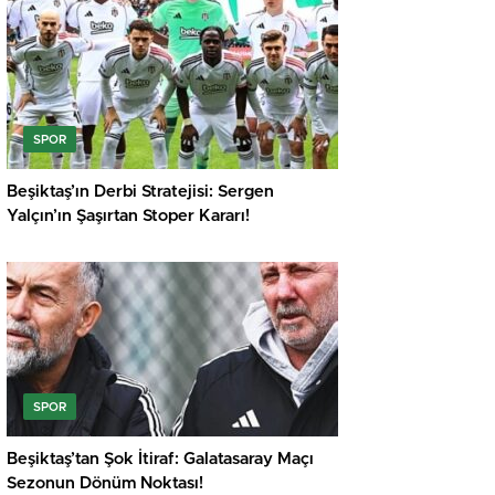
SPOR
Beşiktaş’ın Derbi Stratejisi: Sergen
Yalçın’ın Şaşırtan Stoper Kararı!
SPOR
Beşiktaş’tan Şok İtiraf: Galatasaray Maçı
Sezonun Dönüm Noktası!