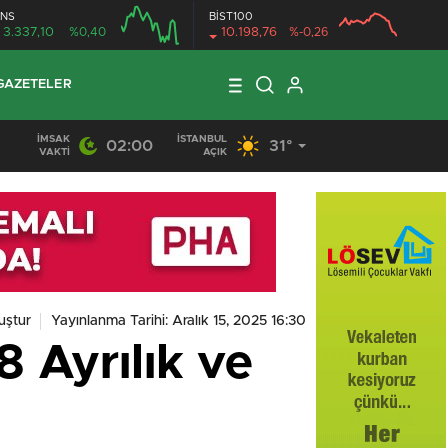
NS
BİST100
3.337,10
%0,40
10.198,76
%-0,26
GAZETELER
İMSAK
İSTANBUL
02:00
31°
VAKTI
AÇIK
uştur
Yayınlanma Tarihi: Aralık 15, 2025 16:30
 Ayrılık ve