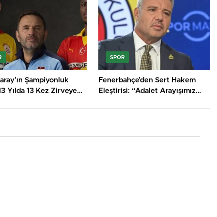
R
SPOR
saray’ın Şampiyonluk
Fenerbahçe’den Sert Hakem
 13 Yılda 13 Kez Zirveye
Eleştirisi: “Adalet Arayışımız
ılar!
Sona Ermemeli”