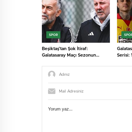
SPOR
SPO
Beşiktaş’tan Şok İtiraf:
Galata
Galatasaray Maçı Sezonun
Serisi:
Dönüm Noktası!
Tırmand