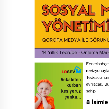
Fenerbahçe,
revizyonuyla
Tedesco’nun 
ayrılacak. Bu
sahip.
8 İsiml