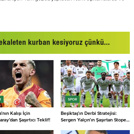
R
SPOR
’nın Kalışı İçin
Beşiktaş’ın Derbi Stratejisi:
aray’dan Şaşırtıcı Teklif!
Sergen Yalçın’ın Şaşırtan Stoper
Kararı!