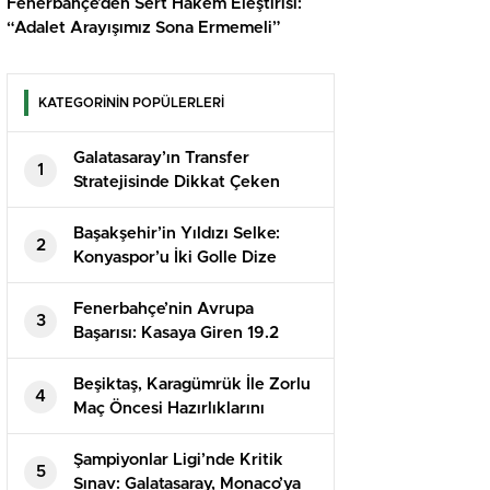
Fenerbahçe’den Sert Hakem Eleştirisi:
“Adalet Arayışımız Sona Ermemeli”
KATEGORİNİN POPÜLERLERİ
Galatasaray’ın Transfer
1
Stratejisinde Dikkat Çeken
İsimler!
Başakşehir’in Yıldızı Selke:
2
Konyaspor’u İki Golle Dize
Getirdi
Fenerbahçe’nin Avrupa
3
Başarısı: Kasaya Giren 19.2
Milyon Euro!
Beşiktaş, Karagümrük İle Zorlu
4
Maç Öncesi Hazırlıklarını
Sürdürüyor
Şampiyonlar Ligi’nde Kritik
5
Sınav: Galatasaray, Monaco’ya