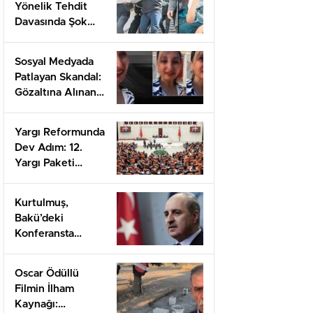
Yönelik Tehdit
Davasında Şok
Cezalar: 7 Yıl 20
Gün Hapis
Sosyal Medyada
Patlayan Skandal:
Gözaltına Alınan
Öncel’den Şoke
Eden Açıklamalar!
Yargı Reformunda
Dev Adım: 12.
Yargı Paketi
Neleri
Değiştiriyor?
Kurtulmuş,
Bakü’deki
Konferansta
Filistin İçin
Uluslararası
Oscar Ödüllü
Dayanışma Çağrısı
Filmin İlham
Yapacak!
Kaynağı: