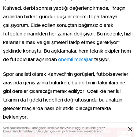
Kahveci, derbi sonrası yaptığı değerlendirmede, “Maçın
ardından birkaç gündür düşüncelerimi toparlamaya
çalışıyorum. Elde edilen sonuçtan bağımsız olarak,
futbolun dinamikleri her zaman değişiyor. Bu nedenle, hızlı
kararlar almak ve gelişmeleri takip etmek gerekiyor,”
şeklinde konuştu. Bu açıklamalar, hem teknik ekipler hem
de futbolcular açısından
önemli mesajlar
taşıyor.
Spor analisti olarak Kahveci’nin görüşleri, futbolseverler
arasında geniş yankı bulurken, bu derbinin takımlara ne
gibi dersler çıkaracağı merak ediliyor. Özellikle her iki
takımın da ligdeki hedefleri doğrultusunda bu analizin,
gelecek maçlarda nasıl bir etkisi olacağı merakla
bekleniyor.
Veri politikasındaki amaçlarla sınırlı ve mevzuata uygun şekilde çerez
konumlandırmaktayız. Detaylar için
veri politikamızı
inceleyebilirsiniz.