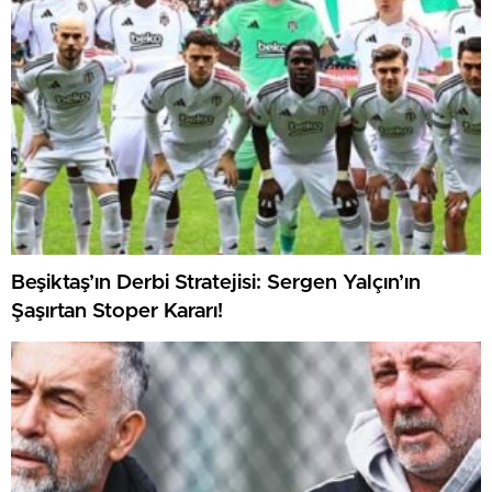
Beşiktaş’ın Derbi Stratejisi: Sergen Yalçın’ın
Şaşırtan Stoper Kararı!