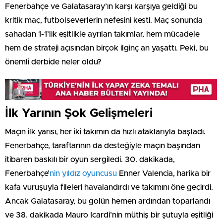
Fenerbahçe ve Galatasaray’ın karşı karşıya geldiği bu
kritik maç, futbolseverlerin nefesini kesti. Maç sonunda
sahadan 1-1’lik eşitlikle ayrılan takımlar, hem mücadele
hem de strateji açısından birçok ilginç an yaşattı. Peki, bu
önemli derbide neler oldu?
İlk Yarının Şok Gelişmeleri
Maçın ilk yarısı, her iki takımın da hızlı ataklarıyla başladı.
Fenerbahçe, taraftarının da desteğiyle maçın başından
itibaren baskılı bir oyun sergiledi. 30. dakikada,
Fenerbahçe’
nin yıldız oyuncusu
Enner Valencia, harika bir
kafa vuruşuyla fileleri havalandırdı ve takımını öne geçirdi.
Ancak Galatasaray, bu golün hemen ardından toparlandı
ve 38. dakikada Mauro Icardi’nin müthiş bir şutuyla eşitliği