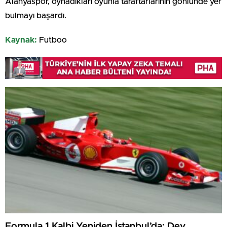
Alanyaspor, oynadıkları oyunla taraftarlarının gönlünde yer
bulmayı başardı.
Kaynak:
Futboo
Formula 1 Kalbi Yeniden İstanbul’da: Dev