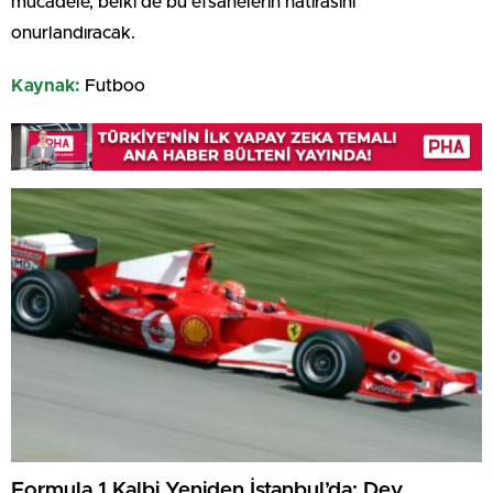
mücadele, belki de bu efsanelerin hatırasını
onurlandıracak.
Kaynak:
Futboo
Formula 1 Kalbi Yeniden İstanbul’da: Dev