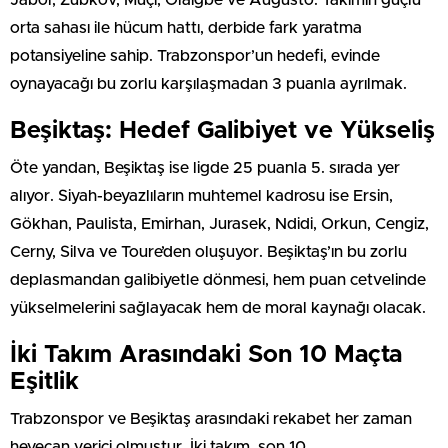
Jabol, Zubkov, Muçi, Olaigbe ve Augusto. Takımın güçlü
orta sahası ile hücum hattı, derbide fark yaratma
potansiyeline sahip. Trabzonspor’un hedefi, evinde
oynayacağı bu zorlu karşılaşmadan 3 puanla ayrılmak.
Beşiktaş: Hedef Galibiyet ve Yükseliş
Öte yandan, Beşiktaş ise ligde 25 puanla 5. sırada yer
alıyor. Siyah-beyazlıların muhtemel kadrosu ise Ersin,
Gökhan, Paulista, Emirhan, Jurasek, Ndidi, Orkun, Cengiz,
Cerny, Silva ve Toure’den oluşuyor. Beşiktaş’ın bu zorlu
deplasmandan galibiyetle dönmesi, hem puan cetvelinde
yükselmelerini sağlayacak hem de moral kaynağı olacak.
İki Takım Arasındaki Son 10 Maçta
Eşitlik
Trabzonspor ve Beşiktaş arasındaki rekabet her zaman
heyecan verici olmuştur. İki takım, son 10