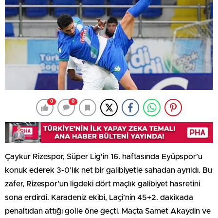
0
0
Çaykur Rizespor, Süper Lig’in 16. haftasında Eyüpspor’u
konuk ederek 3-0’lık net bir galibiyetle sahadan ayrıldı. Bu
zafer, Rizespor’un ligdeki dört maçlık galibiyet hasretini
sona erdirdi. Karadeniz ekibi, Laçi’nin 45+2. dakikada
penaltıdan attığı golle öne geçti. Maçta Samet Akaydin ve