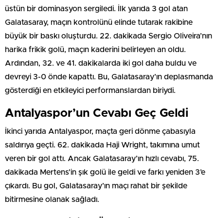
üstün bir dominasyon sergiledi. İlk yarıda 3 gol atan
Galatasaray, maçın kontrolünü elinde tutarak rakibine
büyük bir baskı oluşturdu. 22. dakikada Sergio Oliveira’nın
harika frikik golü, maçın kaderini belirleyen an oldu.
Ardından, 32. ve 41. dakikalarda iki gol daha buldu ve
devreyi 3-0 önde kapattı. Bu, Galatasaray’ın deplasmanda
gösterdiği en etkileyici performanslardan biriydi.
Antalyaspor’un Cevabı Geç Geldi
İkinci yarıda Antalyaspor, maçta geri dönme çabasıyla
saldırıya geçti. 62. dakikada Haji Wright, takımına umut
veren bir gol attı. Ancak Galatasaray’ın hızlı cevabı, 75.
dakikada Mertens’in şık golü ile geldi ve farkı yeniden 3’e
çıkardı. Bu gol, Galatasaray’ın maçı rahat bir şekilde
bitirmesine olanak sağladı.