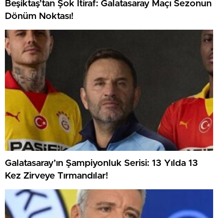
Beşiktaş’tan Şok İtiraf: Galatasaray Maçı Sezonun
Dönüm Noktası!
Galatasaray’ın Şampiyonluk Serisi: 13 Yılda 13
Kez Zirveye Tırmandılar!