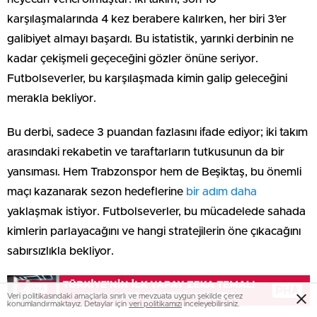
karşılaşmalarında 4 kez berabere kalırken, her biri 3’er
galibiyet almayı başardı. Bu istatistik, yarınki derbinin ne
kadar çekişmeli geçeceğini gözler önüne seriyor.
Futbolseverler, bu karşılaşmada kimin galip geleceğini
merakla bekliyor.
Bu derbi, sadece 3 puandan fazlasını ifade ediyor; iki takım
arasındaki rekabetin ve taraftarların tutkusunun da bir
yansıması. Hem Trabzonspor hem de Beşiktaş, bu önemli
maçı kazanarak sezon hedeflerine
bir adım daha
yaklaşmak istiyor. Futbolseverler, bu mücadelede sahada
kimlerin parlayacağını ve hangi stratejilerin öne çıkacağını
sabırsızlıkla bekliyor.
Veri politikasındaki amaçlarla sınırlı ve mevzuata uygun şekilde çerez
konumlandırmaktayız. Detaylar için
veri politikamızı
inceleyebilirsiniz.