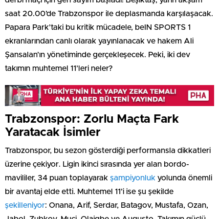
derbi maçı için geri sayım başladı! Beşiktaş, yarın akşam
saat 20.00’de Trabzonspor ile deplasmanda karşılaşacak.
Papara Park’taki bu kritik mücadele, beIN SPORTS 1
ekranlarından canlı olarak yayınlanacak ve hakem Ali
Şansalan’ın yönetiminde gerçekleşecek. Peki, iki dev
takımın muhtemel 11’leri neler?
Trabzonspor: Zorlu Maçta Fark
Yaratacak İsimler
Trabzonspor, bu sezon gösterdiği performansla dikkatleri
üzerine çekiyor. Ligin ikinci sırasında yer alan bordo-
mavililer, 34 puan toplayarak
şampiyonluk
yolunda önemli
bir avantaj elde etti. Muhtemel 11’i ise şu şekilde
şekilleniyor
: Onana, Arif, Serdar, Batagov, Mustafa, Ozan,