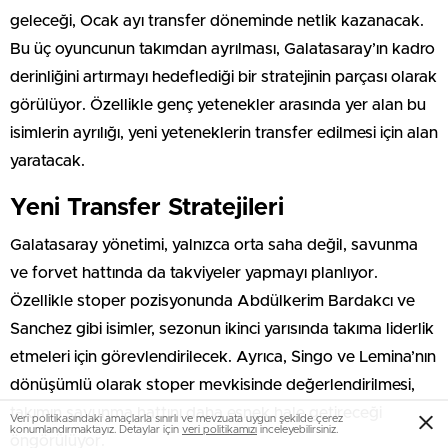
geleceği, Ocak ayı transfer döneminde netlik kazanacak.
Bu üç oyuncunun takımdan ayrılması, Galatasaray’ın kadro
derinliğini artırmayı hedeflediği bir stratejinin parçası olarak
görülüyor. Özellikle genç yetenekler arasında yer alan bu
isimlerin ayrılığı, yeni yeteneklerin transfer edilmesi için alan
yaratacak.
Yeni Transfer Stratejileri
Galatasaray yönetimi, yalnızca orta saha değil, savunma
ve forvet hattında da takviyeler yapmayı planlıyor.
Özellikle stoper pozisyonunda Abdülkerim Bardakcı ve
Sanchez gibi isimler, sezonun ikinci yarısında takıma liderlik
etmeleri için görevlendirilecek. Ayrıca, Singo ve Lemina’nın
dönüşümlü olarak stoper mevkisinde değerlendirilmesi,
takımın savunma hattını daha esnek hale getireceği
Veri politikasındaki amaçlarla sınırlı ve mevzuata uygun şekilde çerez
konumlandırmaktayız. Detaylar için
veri politikamızı
inceleyebilirsiniz.
öngörülüyor.