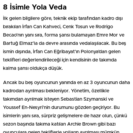
8 İsimle Yola Veda
İlk gelen bilgilere göre, teknik ekip tarafından kadro dışı
bırakılan İrfan Can Kahveci, Cenk Tosun ve Rodrigo
Becao’nın yanı sıra, forma şansı bulamayan Emre Mor ve
Bartuğ Elmaz’la da devre arasında vedalaşılacak. Bu beş
ismin dışında, İrfan Can Eğribayat’ın Polonya’dan gelen
teklifleri değerlendirileceği için kendisinin de takımda
kalma şansı oldukça düşük.
Ancak bu beş oyuncunun yanında en az 3 oyuncunun daha
kadrodan ayrılması bekleniyor. Yönetim, özellikle
takımdan ayrılmak isteyen Sebastian Szymanski ve
Youssef En-Nesyri’nin durumunu gözden geçiriyor. Bu
isimlerin yanı sıra, sürpriz gelişmelere de hazır olun, çünkü
sezon başında takıma katılan Archie Brown gibi bazı
oyunculara gelen tekliflerle yolların ayrılması mümkün.