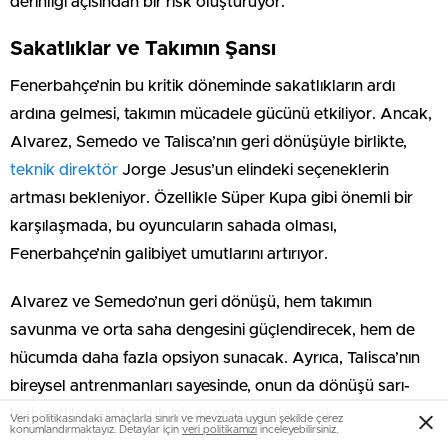
derinliği açısından bir risk oluşturuyor.
Sakatlıklar ve Takımın Şansı
Fenerbahçe’nin bu kritik döneminde sakatlıkların ardı
ardına gelmesi, takımın mücadele gücünü etkiliyor. Ancak,
Alvarez, Semedo ve Talisca’nın geri dönüşüyle birlikte,
teknik direktör
Jorge Jesus’un elindeki seçeneklerin
artması bekleniyor. Özellikle Süper Kupa gibi önemli bir
karşılaşmada, bu oyuncuların sahada olması,
Fenerbahçe’nin galibiyet umutlarını artırıyor.
Alvarez ve Semedo’nun geri dönüşü, hem takımın
savunma ve orta saha dengesini güçlendirecek, hem de
hücumda daha fazla opsiyon sunacak. Ayrıca, Talisca’nın
bireysel antrenmanları sayesinde, onun da dönüşü sarı-
lacivertliler için büyük bir avantaj sağlayacak.
Veri politikasındaki amaçlarla sınırlı ve mevzuata uygun şekilde çerez
konumlandırmaktayız. Detaylar için
veri politikamızı
inceleyebilirsiniz.