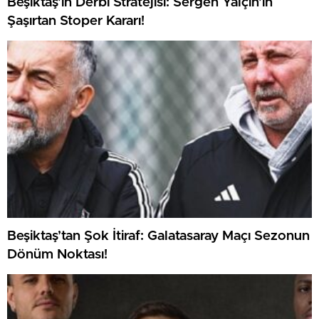
Beşiktaş’ın Derbi Stratejisi: Sergen Yalçın’ın
Şaşırtan Stoper Kararı!
Beşiktaş’tan Şok İtiraf: Galatasaray Maçı Sezonun
Dönüm Noktası!