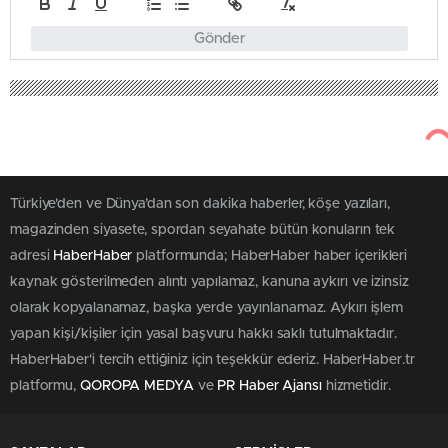
Gönder
Türkiye'den ve Dünya’dan son dakika haberler, köşe yazıları,
magazinden siyasete, spordan seyahate bütün konuların tek
adresi
HaberHaber
platformunda; HaberHaber haber içerikleri
kaynak gösterilmeden alıntı yapılamaz, kanuna aykırı ve izinsiz
olarak kopyalanamaz, başka yerde yayınlanamaz. Aykırı işlem
yapan kişi/kişiler için yasal başvuru hakkı saklı tutulmaktadır.
HaberHaber'i tercih ettiğiniz için teşekkür ederiz. HaberHaber.tr
platformu,
QOROPA MEDYA
ve
PR Haber Ajansı
hizmetidir.