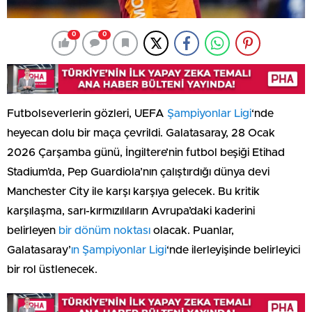
0
0
Futbolseverlerin gözleri, UEFA
Şampiyonlar Ligi
‘nde
heyecan dolu bir maça çevrildi. Galatasaray, 28 Ocak
2026 Çarşamba günü, İngiltere’nin futbol beşiği Etihad
Stadium’da, Pep Guardiola’nın çalıştırdığı dünya devi
Manchester City ile karşı karşıya gelecek. Bu kritik
karşılaşma, sarı-kırmızılıların Avrupa’daki kaderini
belirleyen
bir dönüm noktası
olacak. Puanlar,
Galatasaray’
ın Şampiyonlar Ligi
‘nde ilerleyişinde belirleyici
bir rol üstlenecek.