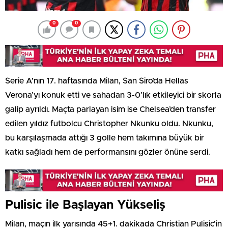
0
0
Serie A’nın 17. haftasında Milan, San Siro’da Hellas
Verona’yı konuk etti ve sahadan 3-0’lık etkileyici bir skorla
galip ayrıldı. Maçta parlayan isim ise Chelsea’den transfer
edilen yıldız futbolcu Christopher Nkunku oldu. Nkunku,
bu karşılaşmada attığı 3 golle hem takımına büyük bir
katkı sağladı hem de performansını gözler önüne serdi.
Pulisic ile Başlayan Yükseliş
Milan, maçın ilk yarısında 45+1. dakikada Christian Pulisic’in