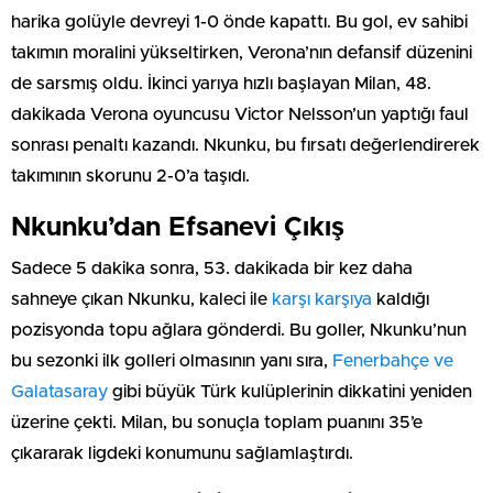
harika golüyle devreyi 1-0 önde kapattı. Bu gol, ev sahibi
takımın moralini yükseltirken, Verona’nın defansif düzenini
de sarsmış oldu. İkinci yarıya hızlı başlayan Milan, 48.
dakikada Verona oyuncusu Victor Nelsson’un yaptığı faul
sonrası penaltı kazandı. Nkunku, bu fırsatı değerlendirerek
takımının skorunu 2-0’a taşıdı.
Nkunku’dan Efsanevi Çıkış
Sadece 5 dakika sonra, 53. dakikada bir kez daha
sahneye çıkan Nkunku, kaleci ile
karşı karşıya
kaldığı
pozisyonda topu ağlara gönderdi. Bu goller, Nkunku’nun
bu sezonki ilk golleri olmasının yanı sıra,
Fenerbahçe ve
Galatasaray
gibi büyük Türk kulüplerinin dikkatini yeniden
üzerine çekti. Milan, bu sonuçla toplam puanını 35’e
çıkararak ligdeki konumunu sağlamlaştırdı.