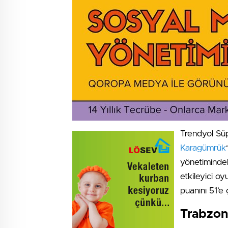
Trendyol Süp
Karagümrük
yönetimindek
etkileyici o
puanını 51’e
Trabzons