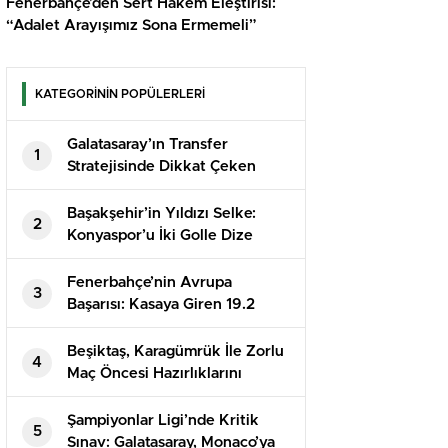
Fenerbahçe’den Sert Hakem Eleştirisi:
“Adalet Arayışımız Sona Ermemeli”
KATEGORİNİN POPÜLERLERİ
Galatasaray’ın Transfer
1
Stratejisinde Dikkat Çeken
İsimler!
Başakşehir’in Yıldızı Selke:
2
Konyaspor’u İki Golle Dize
Getirdi
Fenerbahçe’nin Avrupa
3
Başarısı: Kasaya Giren 19.2
Milyon Euro!
Beşiktaş, Karagümrük İle Zorlu
4
Maç Öncesi Hazırlıklarını
Sürdürüyor
Şampiyonlar Ligi’nde Kritik
5
Sınav: Galatasaray, Monaco’ya