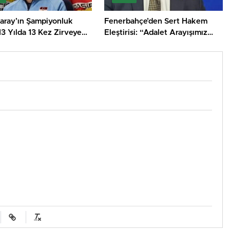
saray’ın Şampiyonluk
Fenerbahçe’den Sert Hakem
 13 Yılda 13 Kez Zirveye
Eleştirisi: “Adalet Arayışımız
ılar!
Sona Ermemeli”