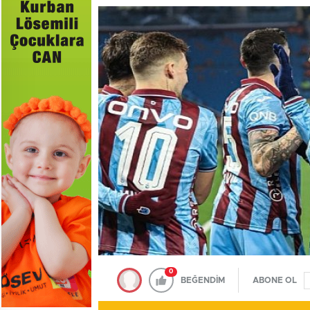
0
BEĞENDİM
ABONE OL