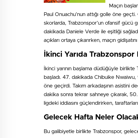
Maçın başla
Paul Onuachu’nun attığı golle öne geçt
skorlarda, Trabzonspor’un ofansif gücü g
dakikada Daniele Verde ile eşitliği sağl
açıkları ortaya çıkarırken, maçın gidişatını
İkinci Yarıda Trabzonspor F
İkinci yarının başlama düdüğüyle birlik
başladı. 47. dakikada Chibuike Nwaiwu, t
öne geçirdi. Takım arkadaşının asistini 
dakika sonra tekrar sahneye çıkarak, 50. 
ligdeki iddiasını güçlendirirken, taraftarl
Gelecek Hafta Neler Olaca
Bu galibiyetle birlikte Trabzonspor, gele