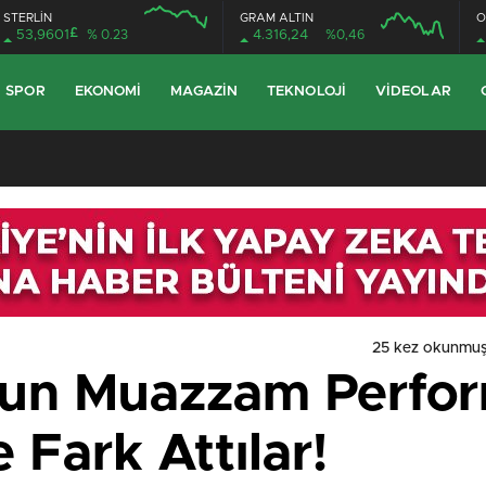
STERLİN
GRAM ALTIN
O
£
53,9601
% 0.23
4.316,24
%0,46
SPOR
EKONOMI
MAGAZIN
TEKNOLOJI
VIDEOLAR
25 kez okunmuş
’un Muazzam Perfor
Fark Attılar!