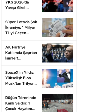
YKS 2026’da
Yarışa Girdi:
AYT’de Neler
Yaşandı?
Süper Loto’da Şok
İkramiye: 1 Milyar
TL’yi Geçen
Çekiliş Heyecanı!
AK Parti’ye
Katılımda Şaşırtan
İsimler!
Kulislerden Gelen
Son Bilgiler
SpaceX’in Yıldız
Yükselişi: Elon
Musk’tan Trilyon
Dolar Hisseler
Düğün Töreninde
Kanlı Saldırı: 1
Çocuk Hayatını