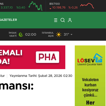
NS
BİST100
3.337,10
%0,40
10.198,76
%-0,26
GAZETELER
İMSAK
İSTANBUL
02:00
31°
VAKTI
AÇIK
tur
Yayınlanma Tarihi: Şubat 28, 2026 02:30
mansı: