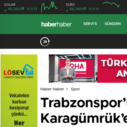
DOLAR
EURO
$
€
40,2601
% 0.13
46,7458
% 0.13
SERVIS
GÜNDEM
Haber Haber
Spor
Trabzonspor
Karagümrük’e 