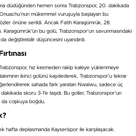
ma düdüğünden hemen sonra Trabzonspor, 20. dakikada
i. Onuachu’nun mükemmel vuruşuyla başlayan bu
özler önüne serildi. Ancak Fatih Karagümrük, 28.
adı. Karagümrük’ün bu golü, Trabzonspor’un savunmasındaki
 da değiştirebilir düşüncesini uyandırdı.
ırtınası
te Trabzonspor, hız kesmeden rakip kaleye yüklenmeye
akımının ikinci golünü kaydederek, Trabzonspor’u tekrar
değerlendirerek sahada fark yaratan Nwaiwu, sadece üç
dakikada skoru 3-1’e taşıdı. Bu goller, Trabzonspor’un
arı da coşkuya boğdu.
k?
cek hafta deplasmanda Kayserispor ile karşılaşacak.