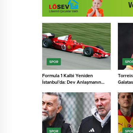
SPOR
SPO
Formula 1 Kalbi Yeniden
Torreira
İstanbul’da: Dev Anlaşmanın
Galatas
Perde Arkası
SPOR
SPO