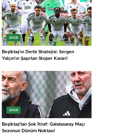
SPOR
Beşiktaş’ın Derbi Stratejisi: Sergen
Yalçın’ın Şaşırtan Stoper Kararı!
SPOR
Beşiktaş’tan Şok İtiraf: Galatasaray Maçı
Sezonun Dönüm Noktası!