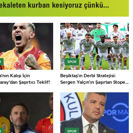
R
SPOR
’nın Kalışı İçin
Beşiktaş’ın Derbi Stratejisi:
aray’dan Şaşırtıcı Teklif!
Sergen Yalçın’ın Şaşırtan Stoper
Kararı!
R
SPOR