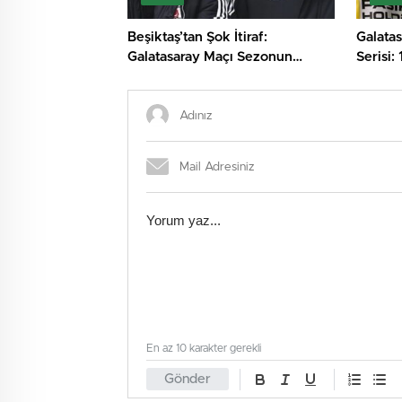
Beşiktaş’tan Şok İtiraf:
Galata
Galatasaray Maçı Sezonun
Serisi:
Dönüm Noktası!
Tırmand
En az 10 karakter gerekli
Gönder