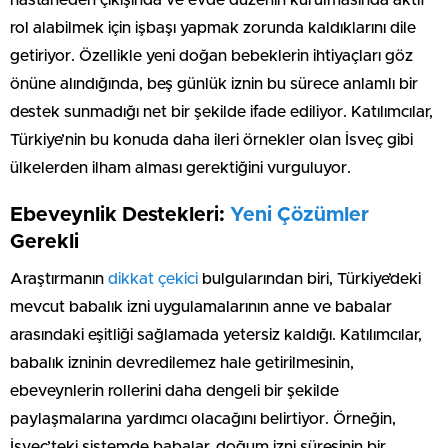
hastaneden çıkışında ve evde düzenin kurulmasında aktif
rol alabilmek için işbaşı yapmak zorunda kaldıklarını dile
getiriyor. Özellikle yeni doğan bebeklerin ihtiyaçları göz
önüne alındığında, beş günlük iznin bu sürece anlamlı bir
destek sunmadığı net bir şekilde ifade ediliyor. Katılımcılar,
Türkiye’nin bu konuda daha ileri örnekler olan İsveç gibi
ülkelerden ilham alması gerektiğini vurguluyor.
Ebeveynlik Destekleri:
Yeni Çözümler
Gerekli
Araştırmanın
dikkat çekici
bulgularından biri, Türkiye’deki
mevcut babalık izni uygulamalarının anne ve babalar
arasındaki eşitliği sağlamada yetersiz kaldığı. Katılımcılar,
babalık izninin devredilemez hale getirilmesinin,
ebeveynlerin rollerini daha dengeli bir şekilde
paylaşmalarına yardımcı olacağını belirtiyor. Örneğin,
İsveç’teki sistemde babalar, doğum izni süresinin bir