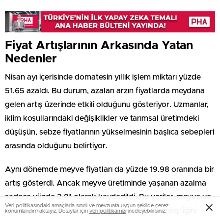
Fiyat Artışlarının Arkasında Yatan
Nedenler
Nisan ayı içerisinde domatesin yıllık işlem miktarı yüzde
51.65 azaldı. Bu durum, azalan arzın fiyatlarda meydana
gelen artış üzerinde etkili olduğunu gösteriyor. Uzmanlar,
iklim koşullarındaki değişiklikler ve tarımsal üretimdeki
düşüşün, sebze fiyatlarının yükselmesinin başlıca sebepleri
arasında olduğunu belirtiyor.
Aynı dönemde meyve fiyatları da yüzde 19.98 oranında bir
artış gösterdi. Ancak meyve üretiminde yaşanan azalma
sadece yüzde 3.81 olarak kaydedildi. Bu veriler, meyve ve
Veri politikasındaki amaçlarla sınırlı ve mevzuata uygun şekilde çerez
sebze pazarındaki dengesizliğin daha da derinleştiğini
konumlandırmaktayız. Detaylar için
veri politikamızı
inceleyebilirsiniz.