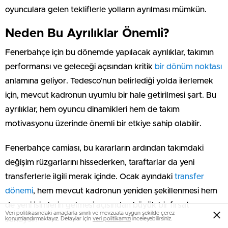
oyunculara gelen tekliflerle yolların ayrılması mümkün.
Neden Bu Ayrılıklar Önemli?
Fenerbahçe için bu dönemde yapılacak ayrılıklar, takımın
performansı ve geleceği açısından kritik
bir dönüm noktası
anlamına geliyor. Tedesco’nun belirlediği yolda ilerlemek
için, mevcut kadronun uyumlu bir hale getirilmesi şart. Bu
ayrılıklar, hem oyuncu dinamikleri hem de takım
motivasyonu üzerinde önemli bir etkiye sahip olabilir.
Fenerbahçe camiası, bu kararların ardından takımdaki
değişim rüzgarlarını hissederken, taraftarlar da yeni
transferlerle ilgili merak içinde. Ocak ayındaki
transfer
dönemi
, hem mevcut kadronun yeniden şekillenmesi hem
de yeni isimlerin gelmesi açısından büyük bir fırsat
Veri politikasındaki amaçlarla sınırlı ve mevzuata uygun şekilde çerez
sunuyor.
konumlandırmaktayız. Detaylar için
veri politikamızı
inceleyebilirsiniz.